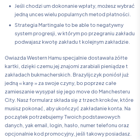
Jeśli chodzi um dokonanie wpłaty, możesz wybrać
jedną unces wielu popularnych metod płatności.
Strategia Martingale to be able to negatywny
system progresji, w którym po przegraniu zakładu
podwajasz kwotę zakładu t kolejnym zakładzie.
Gwiazda Western Hamu specjalnie dostawała żółte
kartki, dzięki czemu jej znajomi zarabiali pieniądze t
zakładach bukmacherskich. Brazylijczyk poniósł już
jedną « karę » za swoje czyny, bo poprzez całe
zamieszanie wysypał się jego move do Manchesteru
City. Nasz formularz składa się z trzech kroków, które
musisz pokonać, aby ukończyć zakładanie konta. Na
początek potrzebujemy Twoich podstawowych
danych, yak email, login, hasło, numer telefonu oraz
opcjonalnie kod promocyjny, jeśli takowy posiadasz.