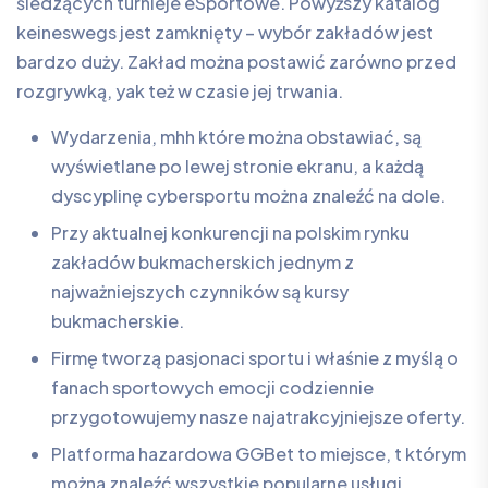
śledzących turnieje eSportowe. Powyższy katalog
keineswegs jest zamknięty – wybór zakładów jest
bardzo duży. Zakład można postawić zarówno przed
rozgrywką, yak też w czasie jej trwania.
Wydarzenia, mhh które można obstawiać, są
wyświetlane po lewej stronie ekranu, a każdą
dyscyplinę cybersportu można znaleźć na dole.
Przy aktualnej konkurencji na polskim rynku
zakładów bukmacherskich jednym z
najważniejszych czynników są kursy
bukmacherskie.
Firmę tworzą pasjonaci sportu i właśnie z myślą o
fanach sportowych emocji codziennie
przygotowujemy nasze najatrakcyjniejsze oferty.
Platforma hazardowa GGBet to miejsce, t którym
można znaleźć wszystkie popularne usługi