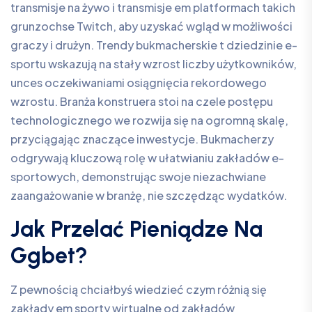
transmisje na żywo i transmisje em platformach takich
grunzochse Twitch, aby uzyskać wgląd w możliwości
graczy i drużyn. Trendy bukmacherskie t dziedzinie e-
sportu wskazują na stały wzrost liczby użytkowników,
unces oczekiwaniami osiągnięcia rekordowego
wzrostu. Branża konstruera stoi na czele postępu
technologicznego we rozwija się na ogromną skalę,
przyciągając znaczące inwestycje. Bukmacherzy
odgrywają kluczową rolę w ułatwianiu zakładów e-
sportowych, demonstrując swoje niezachwiane
zaangażowanie w branżę, nie szczędząc wydatków.
Jak Przelać Pieniądze Na
Ggbet?
Z pewnością chciałbyś wiedzieć czym różnią się
zakłady em sporty wirtualne od zakładów