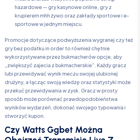
hazardowe — gry kasynowe online, gry z
krupierem mhh żywo oraz zakłady sportowe i e-
sportowe w jednym miejscu.
Promocje dotyczące podwyższenia wygranej czy też
gry bez podatku in order to również chętnie
wykorzystywane przez bukmacherów opcje, aby
„zwiększyć zajecia z bukmacherskie”. Każdy gracz
lubi przewidywać wynik meczu swojej ulubionej
drużyny, a łącząc swoją wiedzę oraz statystyki może
przekuć przewidywania w zysk. Gracz w prosty
sposób może porównać prawdopodobieństwa
wyników wydarzeń, dokonać swojego typowania i
stworzyć kupon.
Czy Watts Ggbet Można
Obejrzeć Transmisje Live Z