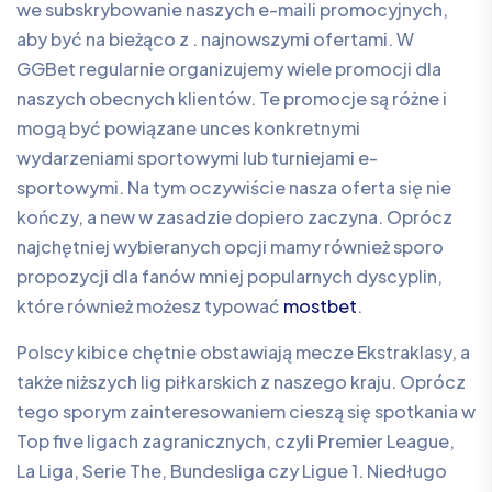
we subskrybowanie naszych e-maili promocyjnych,
aby być na bieżąco z . najnowszymi ofertami. W
GGBet regularnie organizujemy wiele promocji dla
naszych obecnych klientów. Te promocje są różne i
mogą być powiązane unces konkretnymi
wydarzeniami sportowymi lub turniejami e-
sportowymi. Na tym oczywiście nasza oferta się nie
kończy, a new w zasadzie dopiero zaczyna. Oprócz
najchętniej wybieranych opcji mamy również sporo
propozycji dla fanów mniej popularnych dyscyplin,
które również możesz typować
mostbet
.
Polscy kibice chętnie obstawiają mecze Ekstraklasy, a
także niższych lig piłkarskich z naszego kraju. Oprócz
tego sporym zainteresowaniem cieszą się spotkania w
Top five ligach zagranicznych, czyli Premier League,
La Liga, Serie The, Bundesliga czy Ligue 1. Niedługo