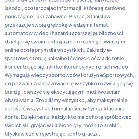
jakości, dostarczając informacji, które są zarówno
pouczające, jak i zabawne. Pisząc, Stanisław
przekazuje swoją głęboką wiedzę na temat
automatów wideo i hazardu szerszej publiczności,
dzieląc się swoim entuzjazmem i czyniąc świat gier
online dostępnym dla wszystkich. Zakłady e-
sportowe oferują unikalne i świeże doświadczenie,
koncentrując się mhh konkurencyjnych grach wideo.
Wymagają wiedzy sportowców i drużyn eSportowych,
co pozwala zaangażować się w szybko rozwijającą się
branżę i cieszyć się ekscytującymi możliwościami
obstawiania. Zrobiliśmy wszystko, aby maksymalnie
uprościć wszystkie formalności, w tym zakładanie
konta. Dzięki temu, każdy, kto ma ochotę spróbować
swoich sił, grając w ulubione gry, może to zrobić,
błyskawicznie rejestrując konto gracza.