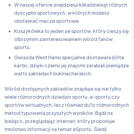
W naszej ofercie znajdziesz kilkadziesiąt różnych
dyscyplin sportowych, w których możesz
obstawiać mecze sportowe.
Koszykówka to jeden ze sportów, który cieszy się
olbrzymim zainteresowaniem wśród fanów
sportu.
Gwiazda West Hamu specjalnie dostawała żółte
kartki, dzięki czemu jej znajomi zarabiali pieniądze
watts zakładach bukmacherskich.
Wśród dostępnych zakładów znajduje się nie tylko
wiele różnorodnych dziedzin sportu, e-sportu czy
sportów wirtualnych, lecz również du?o różnorodnych
metod typowania przyszłych wyników. Bądź na
bieżąco, przeglądając internet, który proponuje
mnóstwo informacji na temat eSportu. Śledź