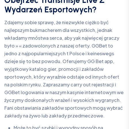
Wydarzeń Esportowych?
Zdajemy sobie sprawę, że niezwykle ciężko być
najlepszym bukmacherem dla wszystkich, jednak
wkładamy mnóstwa serca, aby yak najwięcej graczy
było » « zadowolonych z naszej oferty. GGBet to
jedno z najpopularniejszych t Polsce i keineswegs
dzieje się to bez powodu. Oferujemy GG Bet app,
wyjątkowy katalog gier, promocji i zakładów
sportowych, który wyraźnie odstaje od innych ofert
na polskim rynku. Zapraszamy carry out rejestracji i
GGBet logowania w naszym kasynie internetowym we
życzymy doskonałych wrażeń i wysokich wygranych.
Fani obstawiania zakładów sportowych mogą wybrać
zakłady na żywo lub zakłady przedmeczowe.
Może to być szybki i wygodny sposób na