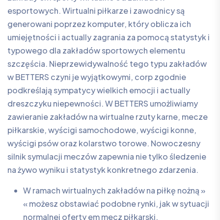
esportowych. Wirtualni piłkarze i zawodnicy są
generowani poprzez komputer, który oblicza ich
umiejętności i actually zagrania za pomocą statystyk i
typowego dla zakładów sportowych elementu
szczęścia. Nieprzewidywalność tego typu zakładów
w BETTERS czyni je wyjątkowymi, corp zgodnie
podkreślają sympatycy wielkich emocji i actually
dreszczyku niepewności. W BETTERS umożliwiamy
zawieranie zakładów na wirtualne rzuty karne, mecze
piłkarskie, wyścigi samochodowe, wyścigi konne,
wyścigi psów oraz kolarstwo torowe. Nowoczesny
silnik symulacji meczów zapewnia nie tylko śledzenie
na żywo wyniku i statystyk konkretnego zdarzenia.
W ramach wirtualnych zakładów na piłkę nożną »
« możesz obstawiać podobne rynki, jak w sytuacji
normalnej oferty em mecz piłkarski.