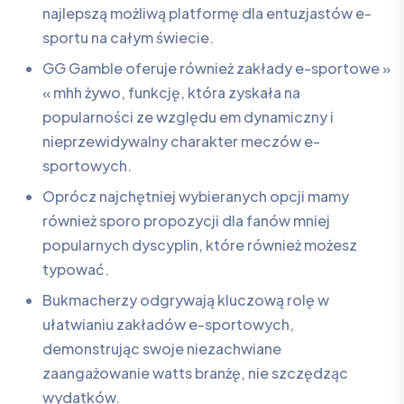
najlepszą możliwą platformę dla entuzjastów e-
sportu na całym świecie.
GG Gamble oferuje również zakłady e-sportowe »
« mhh żywo, funkcję, która zyskała na
popularności ze względu em dynamiczny i
nieprzewidywalny charakter meczów e-
sportowych.
Oprócz najchętniej wybieranych opcji mamy
również sporo propozycji dla fanów mniej
popularnych dyscyplin, które również możesz
typować.
Bukmacherzy odgrywają kluczową rolę w
ułatwianiu zakładów e-sportowych,
demonstrując swoje niezachwiane
zaangażowanie watts branżę, nie szczędząc
wydatków.