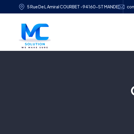
5 Rue De L Amiral COURBET -94160-ST MANDE
con