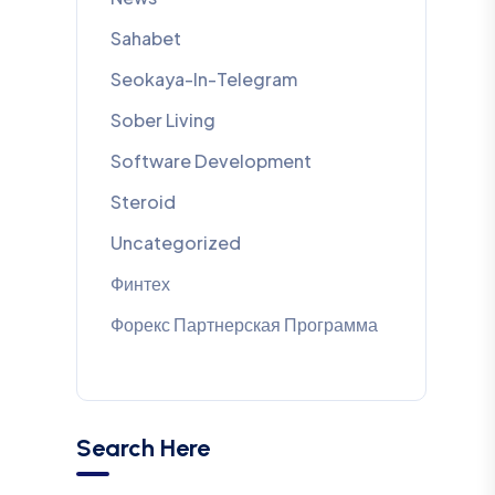
Sahabet
Seokaya-In-Telegram
Sober Living
Software Development
Steroid
Uncategorized
Финтех
Форекс Партнерская Программа
Search Here