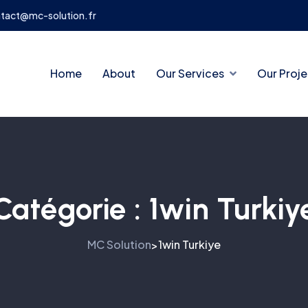
tact@mc-solution.fr
Home
About
Our Services
Our Proje
Catégorie :
1win Turkiy
MC Solution
1win Turkiye
>