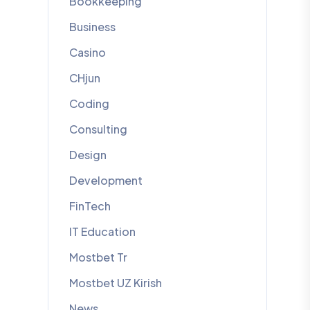
Bookkeeping
Business
Casino
CHjun
Coding
Consulting
Design
Development
FinTech
IT Education
Mostbet Tr
Mostbet UZ Kirish
News