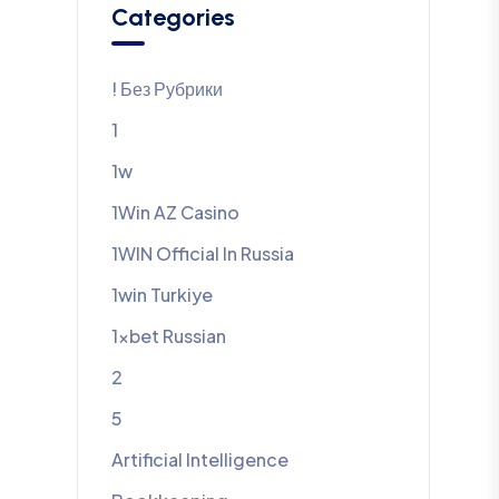
Categories
! Без Рубрики
1
1w
1Win AZ Casino
1WIN Official In Russia
1win Turkiye
1xbet Russian
2
5
Artificial Intelligence