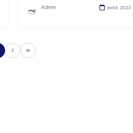
Admin
avril 6, 2023
2