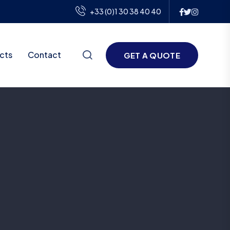
+33 (0)1 30 38 40 40
cts
Contact
GET A QUOTE