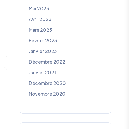
Mai 2023
Avril 2023
Mars 2023
Février 2023
Janvier 2023
Décembre 2022
Janvier 2021
Décembre 2020
Novembre 2020