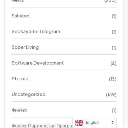
(230)
Sahabet
(1)
Seokaya-In-Telegram
(1)
Sober Living
(1)
Software Development
(2)
Steroid
(13)
Uncategorized
(139)
Финтех
(1)
English
Форекс Партнерская Программа
(1)