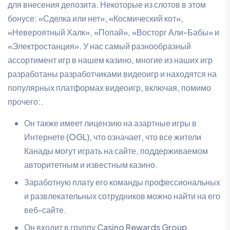
для внесения депозита. Некоторые из слотов в этом
бонусе: «Сделка или нет», «Космический кот»,
«Невероятный Халк», «Попай», «Восторг Али-Бабы» и
«Электростанция». У нас самый разнообразный
ассортимент игр в нашем казино, многие из наших игр
разработаны разработчиками видеоигр и находятся на
популярных платформах видеоигр, включая, помимо
прочего:.
Он также имеет лицензию на азартные игры в
Интернете (OGL), что означает, что все жители
Канады могут играть на сайте, поддерживаемом
авторитетным и известным казино.
Заработную плату его команды профессиональных
и развлекательных сотрудников можно найти на его
веб-сайте.
Он входит в группу Casino Rewards Group,