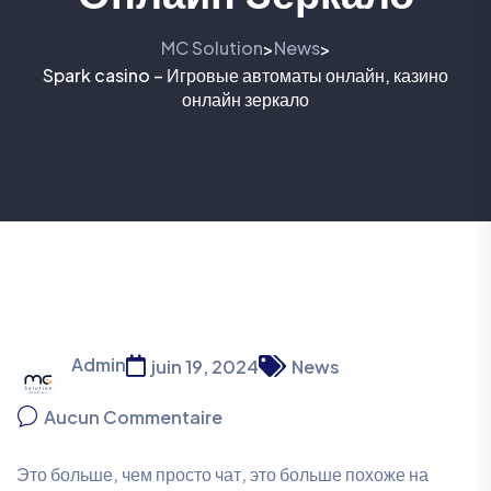
MC Solution
News
>
>
Spark casino – Игровые автоматы онлайн, казино
онлайн зеркало
Admin
juin 19, 2024
News
Aucun Commentaire
Это больше, чем просто чат, это больше похоже на