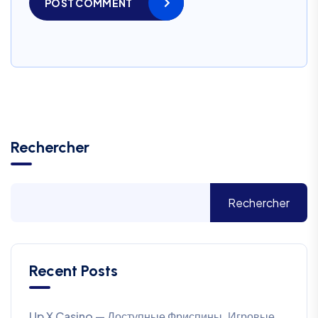
POST COMMENT
Rechercher
Rechercher
Recent Posts
Up X Casino — Доступные Фриспины, Игровые