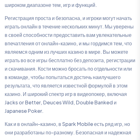
широком диапазоне тем, игр и функций.
Регистрация проста и безопасна, и игроки могут начать
играть онлайн в течение нескольких минут. Мы уверены
в своей способности предоставить вам увлекательные
впечатления от онлайн-казино, и мы гордимся тем, что
являемся одним из лучших казино в мире. Вы можете
играть во все игры бесплатно без депозита, регистрации
и скачивания. Кости можно бросать по отдельности или
в команде, чтобы попытаться достичь наилучшего
результата, что является известной формулой в этом
казино. И широкий спектр игр в видеопокер, включая
Jacks or Better, Deuces Wild, Double Banked и
Japanese Poker.
Как и в онлайн-казино, в Spark Mobile есть ряд игр, но
они разработаны по-разному. Безопасная и надежная