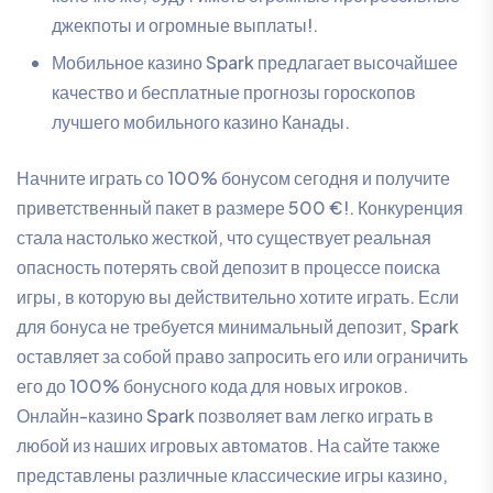
джекпоты и огромные выплаты!.
Мобильное казино Spark предлагает высочайшее
качество и бесплатные прогнозы гороскопов
лучшего мобильного казино Канады.
Начните играть со 100% бонусом сегодня и получите
приветственный пакет в размере 500 €!. Конкуренция
стала настолько жесткой, что существует реальная
опасность потерять свой депозит в процессе поиска
игры, в которую вы действительно хотите играть. Если
для бонуса не требуется минимальный депозит, Spark
оставляет за собой право запросить его или ограничить
его до 100% бонусного кода для новых игроков.
Онлайн-казино Spark позволяет вам легко играть в
любой из наших игровых автоматов. На сайте также
представлены различные классические игры казино,