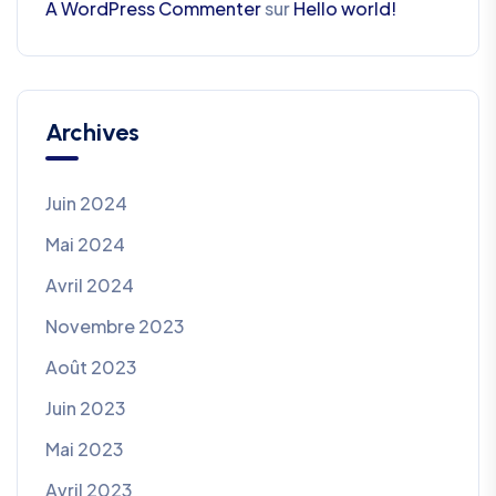
A WordPress Commenter
sur
Hello world!
Archives
Juin 2024
Mai 2024
Avril 2024
Novembre 2023
Août 2023
Juin 2023
Mai 2023
Avril 2023