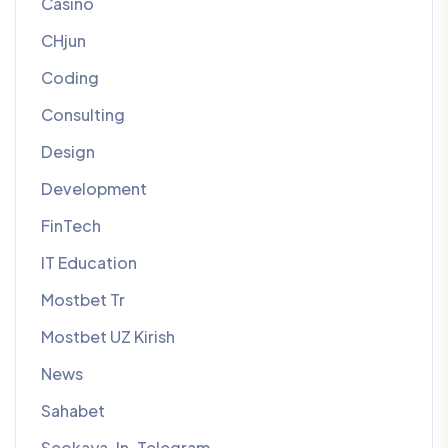
Casino
CHjun
Coding
Consulting
Design
Development
FinTech
IT Education
Mostbet Tr
Mostbet UZ Kirish
News
Sahabet
Seokaya-In-Telegram