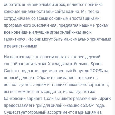
обратить внимание любой игрок, является политика
конфиденциальности веб-сайта казино. Мы тесно
сотрудничаем со всеми основными поставщиками
программного обеспечения, предлагая нашим игрокам
все новейшие и лучшие игры онлайн-казино и
гарантируя, что они могут быть максимально приятными
и реалистичными!
На наш взгляд, это совсем не так, а скорее дерзкий
способ заставить людей вкладывать больше. Spark
Casino предлагает приветственный бонус до 200% на
первый депозит. Обратите внимание, что если вы
воспользуетесь одним из наших банковских вариантов,
вы не сможете снять средства, используя тот же
банковский вариант. Если вы ищете развлечений, Spark
предоставляет игры для онлайн-казино с 2004 года.
Существует огромный ассортимент с вариациями в