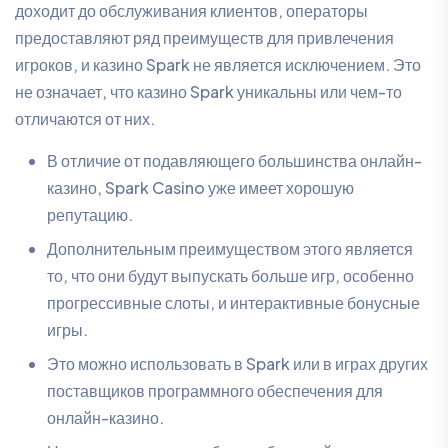
доходит до обслуживания клиентов, операторы
предоставляют ряд преимуществ для привлечения
игроков, и казино Spark не является исключением. Это
не означает, что казино Spark уникальны или чем-то
отличаются от них.
В отличие от подавляющего большинства онлайн-
казино, Spark Casino уже имеет хорошую
репутацию.
Дополнительным преимуществом этого является
то, что они будут выпускать больше игр, особенно
прогрессивные слоты, и интерактивные бонусные
игры.
Это можно использовать в Spark или в играх других
поставщиков программного обеспечения для
онлайн-казино.