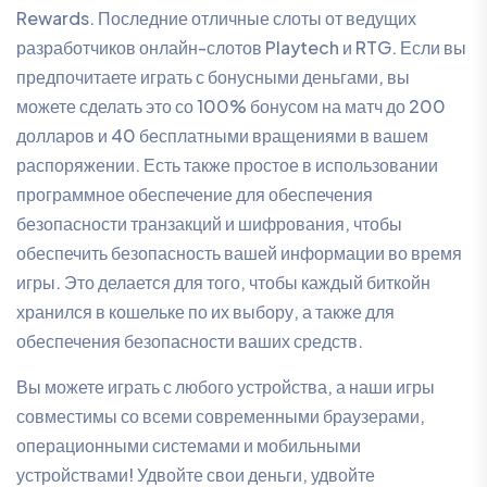
Rewards. Последние отличные слоты от ведущих
разработчиков онлайн-слотов Playtech и RTG. Если вы
предпочитаете играть с бонусными деньгами, вы
можете сделать это со 100% бонусом на матч до 200
долларов и 40 бесплатными вращениями в вашем
распоряжении. Есть также простое в использовании
программное обеспечение для обеспечения
безопасности транзакций и шифрования, чтобы
обеспечить безопасность вашей информации во время
игры. Это делается для того, чтобы каждый биткойн
хранился в кошельке по их выбору, а также для
обеспечения безопасности ваших средств.
Вы можете играть с любого устройства, а наши игры
совместимы со всеми современными браузерами,
операционными системами и мобильными
устройствами! Удвойте свои деньги, удвойте