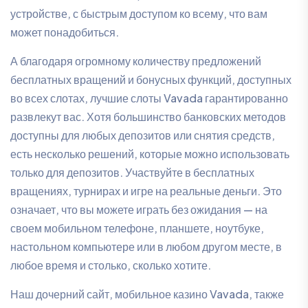
устройстве, с быстрым доступом ко всему, что вам
может понадобиться.
А благодаря огромному количеству предложений
бесплатных вращений и бонусных функций, доступных
во всех слотах, лучшие слоты Vavada гарантированно
развлекут вас. Хотя большинство банковских методов
доступны для любых депозитов или снятия средств,
есть несколько решений, которые можно использовать
только для депозитов. Участвуйте в бесплатных
вращениях, турнирах и игре на реальные деньги. Это
означает, что вы можете играть без ожидания — на
своем мобильном телефоне, планшете, ноутбуке,
настольном компьютере или в любом другом месте, в
любое время и столько, сколько хотите.
Наш дочерний сайт, мобильное казино Vavada, также