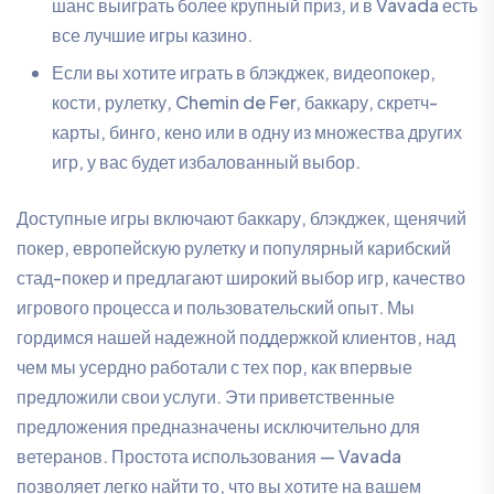
шанс выиграть более крупный приз, и в Vavada есть
все лучшие игры казино.
Если вы хотите играть в блэкджек, видеопокер,
кости, рулетку, Chemin de Fer, баккару, скретч-
карты, бинго, кено или в одну из множества других
игр, у вас будет избалованный выбор.
Доступные игры включают баккару, блэкджек, щенячий
покер, европейскую рулетку и популярный карибский
стад-покер и предлагают широкий выбор игр, качество
игрового процесса и пользовательский опыт. Мы
гордимся нашей надежной поддержкой клиентов, над
чем мы усердно работали с тех пор, как впервые
предложили свои услуги. Эти приветственные
предложения предназначены исключительно для
ветеранов. Простота использования — Vavada
позволяет легко найти то, что вы хотите на вашем