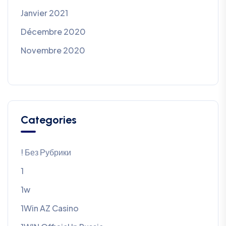
Janvier 2021
Décembre 2020
Novembre 2020
Categories
! Без Рубрики
1
1w
1Win AZ Casino