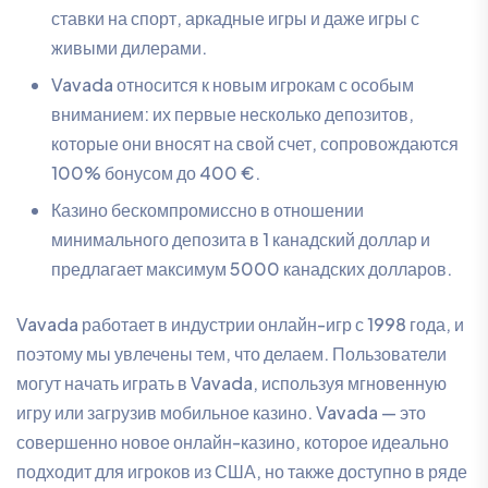
ставки на спорт, аркадные игры и даже игры с
живыми дилерами.
Vavada относится к новым игрокам с особым
вниманием: их первые несколько депозитов,
которые они вносят на свой счет, сопровождаются
100% бонусом до 400 €.
Казино бескомпромиссно в отношении
минимального депозита в 1 канадский доллар и
предлагает максимум 5000 канадских долларов.
Vavada работает в индустрии онлайн-игр с 1998 года, и
поэтому мы увлечены тем, что делаем. Пользователи
могут начать играть в Vavada, используя мгновенную
игру или загрузив мобильное казино. Vavada — это
совершенно новое онлайн-казино, которое идеально
подходит для игроков из США, но также доступно в ряде