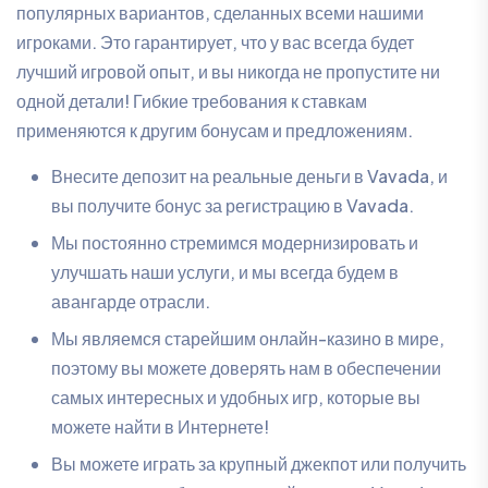
популярных вариантов, сделанных всеми нашими
игроками. Это гарантирует, что у вас всегда будет
лучший игровой опыт, и вы никогда не пропустите ни
одной детали! Гибкие требования к ставкам
применяются к другим бонусам и предложениям.
Внесите депозит на реальные деньги в Vavada, и
вы получите бонус за регистрацию в Vavada.
Мы постоянно стремимся модернизировать и
улучшать наши услуги, и мы всегда будем в
авангарде отрасли.
Мы являемся старейшим онлайн-казино в мире,
поэтому вы можете доверять нам в обеспечении
самых интересных и удобных игр, которые вы
можете найти в Интернете!
Вы можете играть за крупный джекпот или получить