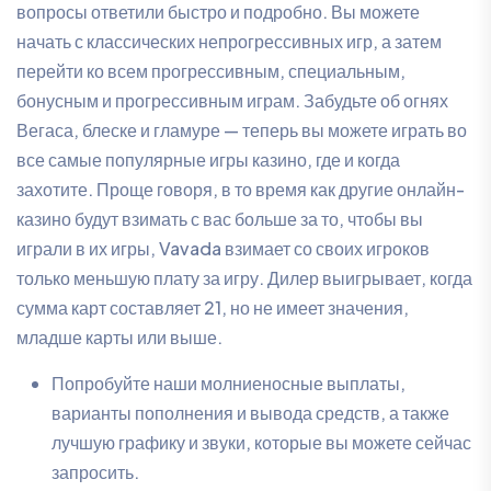
вопросы ответили быстро и подробно. Вы можете
начать с классических непрогрессивных игр, а затем
перейти ко всем прогрессивным, специальным,
бонусным и прогрессивным играм. Забудьте об огнях
Вегаса, блеске и гламуре — теперь вы можете играть во
все самые популярные игры казино, где и когда
захотите. Проще говоря, в то время как другие онлайн-
казино будут взимать с вас больше за то, чтобы вы
играли в их игры, Vavada взимает со своих игроков
только меньшую плату за игру. Дилер выигрывает, когда
сумма карт составляет 21, но не имеет значения,
младше карты или выше.
Попробуйте наши молниеносные выплаты,
варианты пополнения и вывода средств, а также
лучшую графику и звуки, которые вы можете сейчас
запросить.