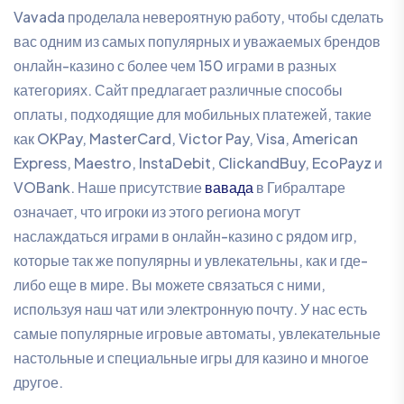
Vavada проделала невероятную работу, чтобы сделать
вас одним из самых популярных и уважаемых брендов
онлайн-казино с более чем 150 играми в разных
категориях. Сайт предлагает различные способы
оплаты, подходящие для мобильных платежей, такие
как OKPay, MasterCard, Victor Pay, Visa, American
Express, Maestro, InstaDebit, ClickandBuy, EcoPayz и
VOBank. Наше присутствие
вавада
в Гибралтаре
означает, что игроки из этого региона могут
наслаждаться играми в онлайн-казино с рядом игр,
которые так же популярны и увлекательны, как и где-
либо еще в мире. Вы можете связаться с ними,
используя наш чат или электронную почту. У нас есть
самые популярные игровые автоматы, увлекательные
настольные и специальные игры для казино и многое
другое.