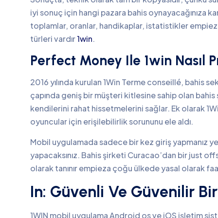
iyi sonuç için hangi pazara bahis oynayacağınıza ka
toplamlar, oranlar, handikaplar, istatistikler empie
türleri vardır
1win
.
Perfect Money Ile 1win Nasıl Pr
2016 yılında kurulan 1Win Terme conseillé, bahis se
çapında geniş bir müşteri kitlesine sahip olan bahis 
kendilerini rahat hissetmelerini sağlar. Ek olarak 1W
oyuncular için erişilebilirlik sorununu ele aldı.
Mobil uygulamada sadece bir kez giriş yapmanız yete
yapacaksınız. Bahis şirketi Curacao’dan bir just offs
olarak tanınır empieza çoğu ülkede yasal olarak faa
In: Güvenli Ve Güvenilir Bir
1WIN mobil uygulama Android os ve iOS işletim sist