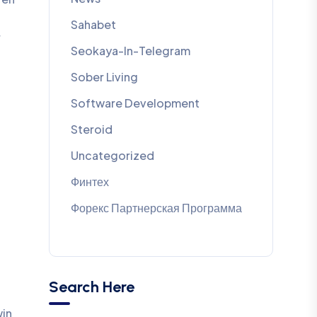
Sahabet
r
Seokaya-In-Telegram
Sober Living
Software Development
Steroid
Uncategorized
Финтех
Форекс Партнерская Программа
Search Here
win