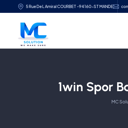
5 Rue De L Amiral COURBET -94160-ST MANDE
con
1win Spor Ba
MC Sol