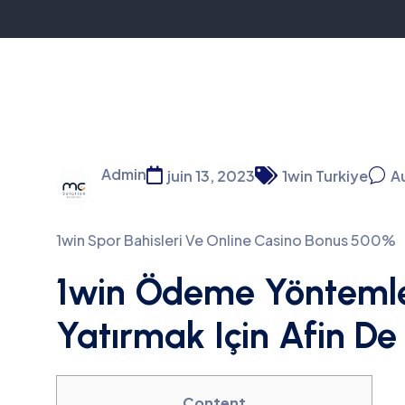
Admin
juin 13, 2023
1win Turkiye
A
1win Spor Bahisleri Ve Online Casino Bonus 500%
1win Ödeme Yöntemler
Yatırmak Için Afin De
Content