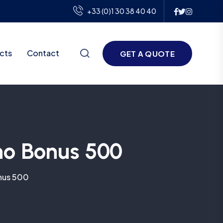
+33 (0)1 30 38 40 40
cts
Contact
GET A QUOTE
ino Bonus 500
onus 500