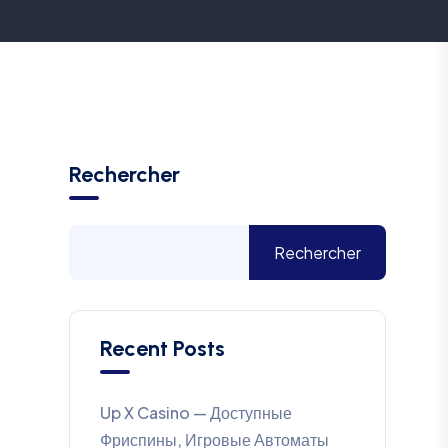
Rechercher
Rechercher
Recent Posts
Up X Casino — Доступные
Фриспины, Игровые Автоматы