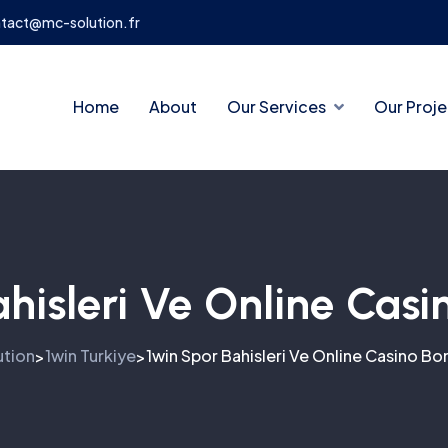
tact@mc-solution.fr
Home
About
Our Services
Our Proje
hisleri Ve Online Cas
ution
1win Turkiye
1win Spor Bahisleri Ve Online Casino B
>
>