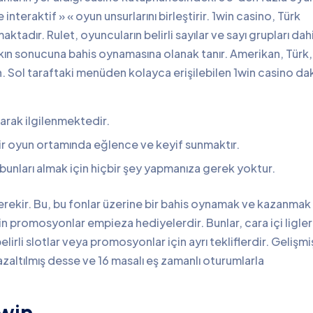
interaktif » « oyun unsurlarını birleştirir. 1win casino, Türk
adır. Rulet, oyuncuların belirli sayılar ve sayı grupları dahi
rkın sonucuna bahis oynamasına olanak tanır. Amerikan, Türk,
ın. Sol taraftaki menüden kolayca erişilebilen 1win casino da
larak ilgilenmektedir.
ir oyun ortamında eğlence ve keyif sunmaktır.
bunları almak için hiçbir şey yapmanıza gerek yoktur.
erekir. Bu, bu fonlar üzerine bir bahis oynamak ve kazanmak
in promosyonlar empieza hediyelerdir. Bunlar, cara içi ligler
elirli slotlar veya promosyonlar için ayrı tekliflerdir. Gelişmi
 azaltılmış desse ve 16 masalı eş zamanlı oturumlarla
1win