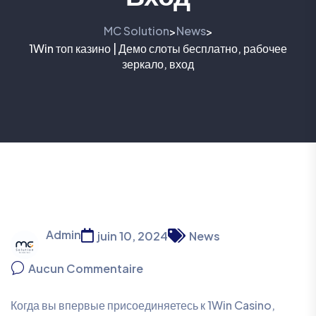
MC Solution
News
>
>
1Win топ казино | Демо слоты бесплатно, рабочее
зеркало, вход
Admin
juin 10, 2024
News
Aucun Commentaire
Когда вы впервые присоединяетесь к 1Win Casino,