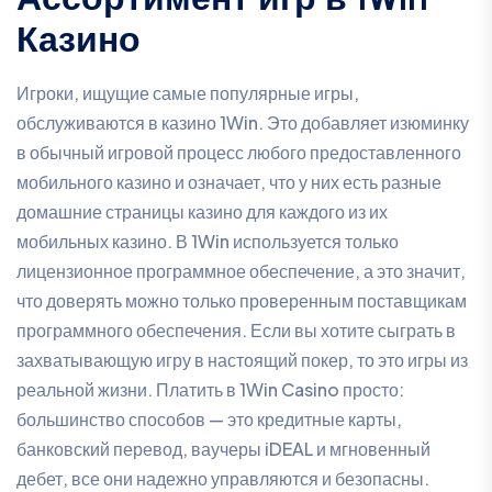
Казино
Игроки, ищущие самые популярные игры,
обслуживаются в казино 1Win. Это добавляет изюминку
в обычный игровой процесс любого предоставленного
мобильного казино и означает, что у них есть разные
домашние страницы казино для каждого из их
мобильных казино. В 1Win используется только
лицензионное программное обеспечение, а это значит,
что доверять можно только проверенным поставщикам
программного обеспечения. Если вы хотите сыграть в
захватывающую игру в настоящий покер, то это игры из
реальной жизни. Платить в 1Win Casino просто:
большинство способов — это кредитные карты,
банковский перевод, ваучеры iDEAL и мгновенный
дебет, все они надежно управляются и безопасны.