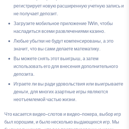
регистрирует новую расширенную учетную запись и
не получает депозит.
Загрузите мобильное приложение 1Win, чтобы
насладиться всеми развлечениями казино.
Любые убытки не будут компенсированы, а это
значит, что вы сами делаете математику.
Вы можете снять этот выигрыш, а затем
использовать его для внесения дополнительного
депозита.
Играете ли вы ради удовольствия или выигрываете
деньги, для многих азартные игры являются
неотъемлемой частью жизни.
Что касается видео-слотов и видео-покера, выбор игр
был хорошим, и было несколько выдающихся игр. Мы