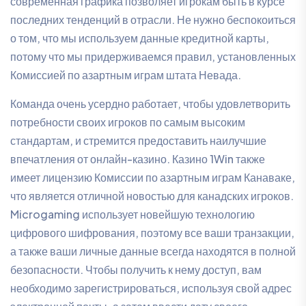
современная графика позволяет игрокам быть в курсе
последних тенденций в отрасли. Не нужно беспокоиться
о том, что мы используем данные кредитной карты,
потому что мы придерживаемся правил, установленных
Комиссией по азартным играм штата Невада.
Команда очень усердно работает, чтобы удовлетворить
потребности своих игроков по самым высоким
стандартам, и стремится предоставить наилучшие
впечатления от онлайн-казино. Казино 1Win также
имеет лицензию Комиссии по азартным играм Канаваке,
что является отличной новостью для канадских игроков.
Microgaming использует новейшую технологию
цифрового шифрования, поэтому все ваши транзакции,
а также ваши личные данные всегда находятся в полной
безопасности. Чтобы получить к нему доступ, вам
необходимо зарегистрироваться, используя свой адрес