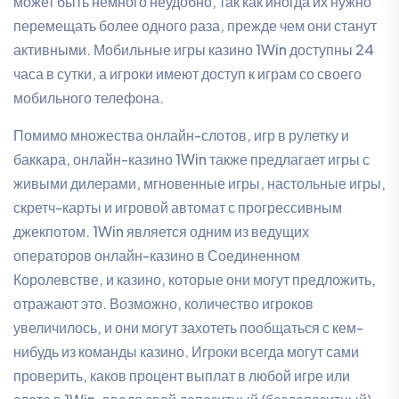
может быть немного неудобно, так как иногда их нужно
перемещать более одного раза, прежде чем они станут
активными. Мобильные игры казино 1Win доступны 24
часа в сутки, а игроки имеют доступ к играм со своего
мобильного телефона.
Помимо множества онлайн-слотов, игр в рулетку и
баккара, онлайн-казино 1Win также предлагает игры с
живыми дилерами, мгновенные игры, настольные игры,
скретч-карты и игровой автомат с прогрессивным
джекпотом. 1Win является одним из ведущих
операторов онлайн-казино в Соединенном
Королевстве, и казино, которые они могут предложить,
отражают это. Возможно, количество игроков
увеличилось, и они могут захотеть пообщаться с кем-
нибудь из команды казино. Игроки всегда могут сами
проверить, каков процент выплат в любой игре или