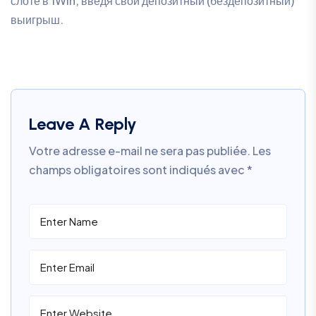
слоте в 1Win, введя свой депозитный (бездепозитный)
выигрыш.
Leave A Reply
Votre adresse e-mail ne sera pas publiée.
Les
champs obligatoires sont indiqués avec
*