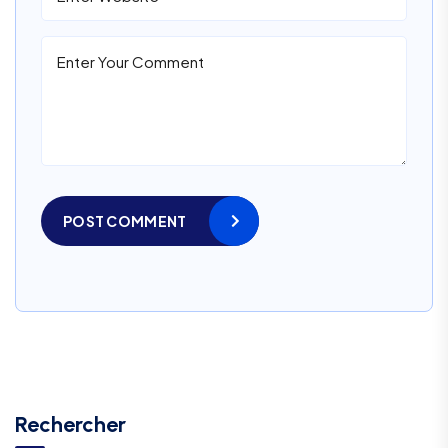
POST COMMENT
Rechercher