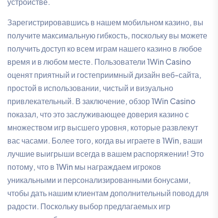
устройстве.
Зарегистрировавшись в нашем мобильном казино, вы
получите максимальную гибкость, поскольку вы можете
получить доступ ко всем играм нашего казино в любое
время и в любом месте. Пользователи 1Win Casino
оценят приятный и гостеприимный дизайн веб-сайта,
простой в использовании, чистый и визуально
привлекательный. В заключение, обзор 1Win Casino
показал, что это заслуживающее доверия казино с
множеством игр высшего уровня, которые развлекут
вас часами. Более того, когда вы играете в 1Win, ваши
лучшие выигрыши всегда в вашем распоряжении! Это
потому, что в 1Win мы награждаем игроков
уникальными и персонализированными бонусами,
чтобы дать нашим клиентам дополнительный повод для
радости. Поскольку выбор предлагаемых игр