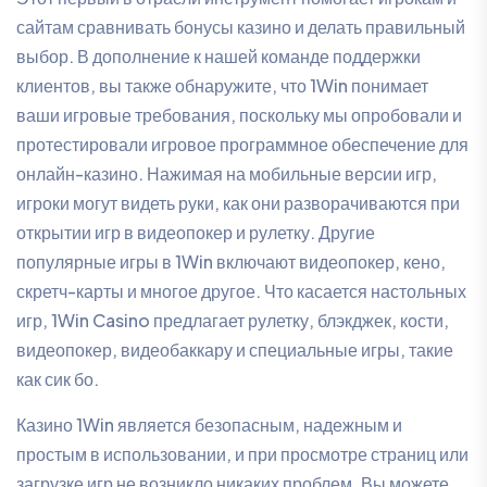
сайтам сравнивать бонусы казино и делать правильный
выбор. В дополнение к нашей команде поддержки
клиентов, вы также обнаружите, что 1Win понимает
ваши игровые требования, поскольку мы опробовали и
протестировали игровое программное обеспечение для
онлайн-казино. Нажимая на мобильные версии игр,
игроки могут видеть руки, как они разворачиваются при
открытии игр в видеопокер и рулетку. Другие
популярные игры в 1Win включают видеопокер, кено,
скретч-карты и многое другое. Что касается настольных
игр, 1Win Casino предлагает рулетку, блэкджек, кости,
видеопокер, видеобаккару и специальные игры, такие
как сик бо.
Казино 1Win является безопасным, надежным и
простым в использовании, и при просмотре страниц или
загрузке игр не возникло никаких проблем. Вы можете