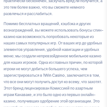
практически бесконечен, заскучать вряд ли получится, а
это тем более важно, что вы сможете немного
развлечься и расслабиться.
Помимо бесплатных вращений, кэшбэка и других
вознаграждений, вы можете использовать бонусы спин-
казино как возможность попробовать некоторые из
наших самых популярных игр. От ваших игр до удобных
элементов управления, удобной навигации и удобных
меню; мы создали непревзойденное мобильное казино
для наших игроков. Одна из главных причин, по которой
игроки не могут добиться большего успеха, чем
зарегистрироваться в 1Win Casino, заключается в том,
что все они могут получить доступ ко всему, что захотят.
Этот бренд лицензирован Комиссией по азартным
играм Канаваке, и это было одно из первых онлайн-
казино, получивших одобрение этой организации. Это