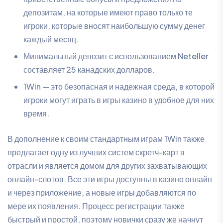
депозитам, на которые имеют право только те
игроки, которые вносят наибольшую сумму денег
каждый месяц.
Минимальный депозит с использованием Neteller
составляет 25 канадских долларов.
1Win — это безопасная и надежная среда, в которой
игроки могут играть в игры казино в удобное для них
время.
В дополнение к своим стандартным играм 1Win также
предлагает одну из лучших систем скретч-карт в
отрасли и является домом для других захватывающих
онлайн-слотов. Все эти игры доступны в казино онлайн
и через приложение, а новые игры добавляются по
мере их появления. Процесс регистрации также
быстрый и простой, поэтому новички сразу же начнут