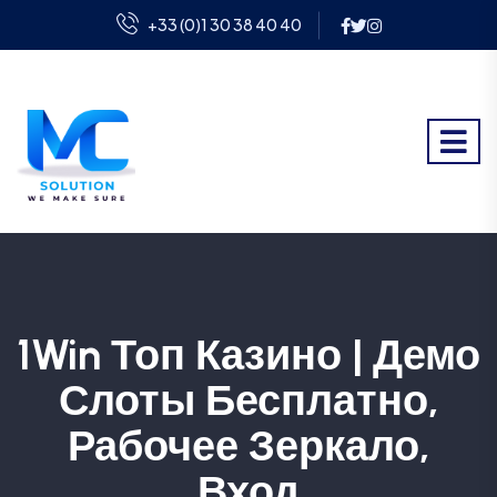
+33 (0)1 30 38 40 40
1Win Топ Казино | Демо
Слоты Бесплатно,
Рабочее Зеркало,
Вход