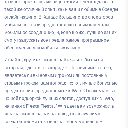
казино с прозрачными лицензиями. Они предлагают
такой же отличный опыт, как и ваши любимые бренды
онлайн-казино. В Канаде большинство операторов
мобильной связи предоставляют своим клиентам
мобильное соединение, и, конечно же, лучшие из них
смогут запускать все предлагаемое программное
обеспечение для мобильных казино.
Играйте, крутите, выигрывайте — что бы вы ни
выбрали, здесь все в порядке. Независимо от того,
являетесь ли вы новым игроком или постоянным
старым игроком, вам понравятся отличные бонусные
предложения, предлагаемые в 1Win. Ознакомьтесь с
нашей подборкой лучших слотов, доступных в 1Win,
начиная с Fiesta Fiesta. 1Win дает вам возможность
играть, выигрывать и наслаждаться лучшими
впечатлениями от казино на своем мобильном