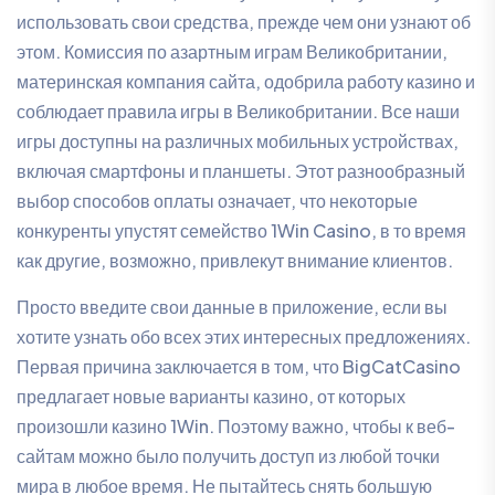
использовать свои средства, прежде чем они узнают об
этом. Комиссия по азартным играм Великобритании,
материнская компания сайта, одобрила работу казино и
соблюдает правила игры в Великобритании. Все наши
игры доступны на различных мобильных устройствах,
включая смартфоны и планшеты. Этот разнообразный
выбор способов оплаты означает, что некоторые
конкуренты упустят семейство 1Win Casino, в то время
как другие, возможно, привлекут внимание клиентов.
Просто введите свои данные в приложение, если вы
хотите узнать обо всех этих интересных предложениях.
Первая причина заключается в том, что BigCatCasino
предлагает новые варианты казино, от которых
произошли казино 1Win. Поэтому важно, чтобы к веб-
сайтам можно было получить доступ из любой точки
мира в любое время. Не пытайтесь снять большую