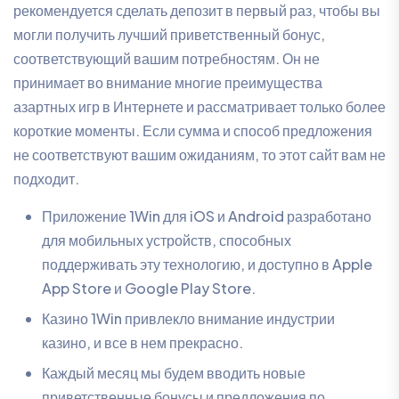
рекомендуется сделать депозит в первый раз, чтобы вы
могли получить лучший приветственный бонус,
соответствующий вашим потребностям. Он не
принимает во внимание многие преимущества
азартных игр в Интернете и рассматривает только более
короткие моменты. Если сумма и способ предложения
не соответствуют вашим ожиданиям, то этот сайт вам не
подходит.
Приложение 1Win для iOS и Android разработано
для мобильных устройств, способных
поддерживать эту технологию, и доступно в Apple
App Store и Google Play Store.
Казино 1Win привлекло внимание индустрии
казино, и все в нем прекрасно.
Каждый месяц мы будем вводить новые
приветственные бонусы и предложения по