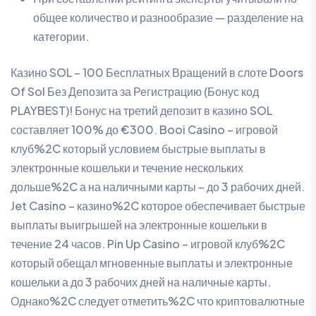
общее количество и разнообразие — разделение на
категории.
Казино SOL – 100 Бесплатных Вращений в слоте Doors
Of Sol Без Депозита за Регистрацию (Бонус код
PLAYBEST)! Бонус на третий депозит в казино SOL
составляет 100% до €300. Booi Casino – игровой
клуб%2C который условием быстрые выплаты в
электронные кошельки и течение нескольких
дольше%2C а на наличными карты – до 3 рабочих дней.
Jet Casino – казино%2C которое обеспечивает быстрые
выплаты выигрышей на электронные кошельки в
течение 24 часов. Pin Up Casino – игровой клуб%2C
который обещал мгновенные выплаты и электронные
кошельки а до 3 рабочих дней на наличные карты.
Однако%2C следует отметить%2C что криптовалютные