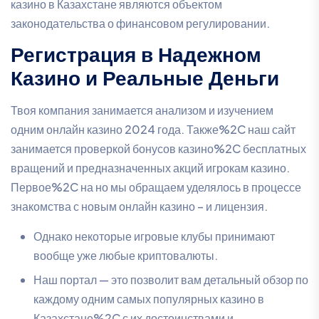
казино в Казахстане являются объектом
законодательства о финансовом регулировании.
Регистрация в Надежном
Казино и Реальные Деньги
Твоя компания занимается анализом и изучением
одним онлайн казино 2024 года. Также%2C наш сайт
занимается проверкой бонусов казино%2C бесплатных
вращений и предназначенных акций игрокам казино.
Первое%2C на но мы обращаем уделялось в процессе
знакомства с новым онлайн казино – и лицензия.
Однако некоторые игровые клубы принимают
вообще уже любые криптовалюты.
Наш портал — это позволит вам детальный обзор по
каждому одним самых популярных казино в
Казахстане%2C с их достоинствами и