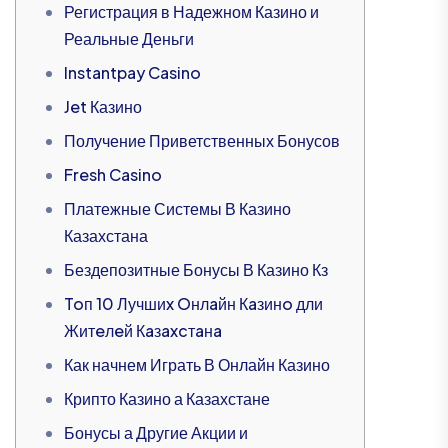
Регистрация в Надежном Казино и
Реальные Деньги
Instantpay Casino
Jet Казино
Получение Приветственных Бонусов
Fresh Casino
Платежные Системы В Казино
Казахстана
Бездепозитные Бонусы В Казино Кз
Toп 10 Лучшиx Oнлaйн Кaзинo дли
Житeлeй Кaзaxcтaнa
Как начнем Играть В Онлайн Казино
Крипто Казино а Казахстане
Бонусы а Другие Акции и