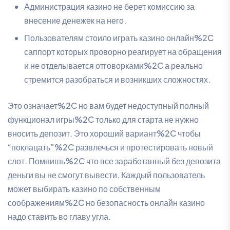
Администрация казино не берет комиссию за
внесение денежек на него.
Пользователям стоило играть казино онлайн%2C
саппорт которых проворно реагирует на обращения
и не отделывается отговорками%2C а реально
стремится разобраться и возникших сложностях.
Это означает%2C но вам будет недоступный полный
функционал игры%2C только для старта не нужно
вносить депозит. Это хороший вариант%2C чтобы
“поклацать”%2C развлечься и протестировать новый
слот. Помнишь%2C что все заработанный без депозита
деньги вы не смогут вывести. Каждый пользователь
может выбирать казино по собственным
соображениям%2C но безопасность онлайн казино
надо ставить во главу угла.