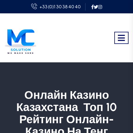
+33 (0)1 30 38 40 40
Онлайн Казино
Казахстана ️ Топ 10
Рейтинг Онлайн-
Казино На Тенг