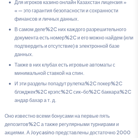
Для игроков казино онлайн Казахстан лицензия »
« — это гарантия безопасности и сохранности
финансов и личных данных.
В самом деле%2C них каждого разрешительного
документа есть номер%2C и его можно найдем (или
подтвердить и отсутствие) в электронной базе
данных.
Также в них клубах есть игровые автоматы с
минимальной ставкой на спин.
И эти разделы попадут рулетка%2C покер%2C
блэкджек%2C крэпс%2C сик-бо%2C баккара%2C
андар бахар а т. д.
Оно известно всеми бонусами на первые пять
депозитов%2C а также регулярными турнирами и
акциями. А Joycasino представлены достаточно 2000