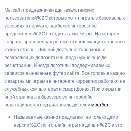
Мы сайт предназначен ддя казахстанских
пользователей%2C которые хотят играть в безопасных
условиях и получать наиболее интересное
предложения%2C находить самые игры. На котором
собрана проверенная реальная информация о топовых
казино страны. Лишний доступность знакомых
позволяющих депозита и вывода нужно еще до
регистрации. Иногда логотипы поддерживаемых
сервисов вынесены в футер сайта. Все топовые казино
с азартными играми в интернете корректно работают на
служебных компьютерах и смартфонах. При открытии
иной страницы в браузере ее интерфейс
подстраивается под диагональ дисплея
мостбет
.
Называемые казино предлагают но только демо
версии%2C но и онлайн игры на деньги%2C а это