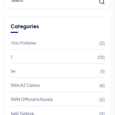
Categories
! Без Рубрики
(2)
1
(12)
1w
(1)
1Win AZ Casino
(6)
1WIN Official In Russia
(2)
1win Turkiye
(3)