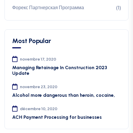
Форекс Партнерская Программа
(1)
Most Popular
novembre 17, 2020
Managing Retainage In Construction 2023
Update
novembre 23, 2020
Alcohol more dangerous than heroin, cocaine,
décembre 10, 2020
ACH Payment Processing for businesses