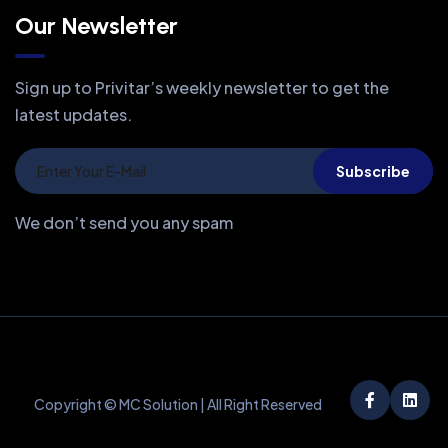
Our Newsletter
Sign up to Privitar’s weekly newsletter to get the
latest updates.
Subscribe
We don’t send you any spam
Copyright © MC Solution | All Right Reserved