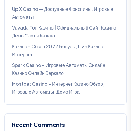
Up X Casino — Доступные Фриспины, Игровые
Автоматы
Vavada Топ Казино | Официальный Сайт Казино,
Демо Слоты Казино
Казино – Обзор 2022 Бонусы, Live Казино
Интернет
Spark Casino – Игровые Автоматы Онлайн,
Казино Онлайн Зеркало
Mostbet Casino – Интернет Казино Обзор,
Игровые Автоматы, Демо Игра
Recent Comments