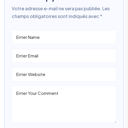
Votre adresse e-mail ne sera pas publiée.
Les
champs obligatoires sont indiqués avec
*