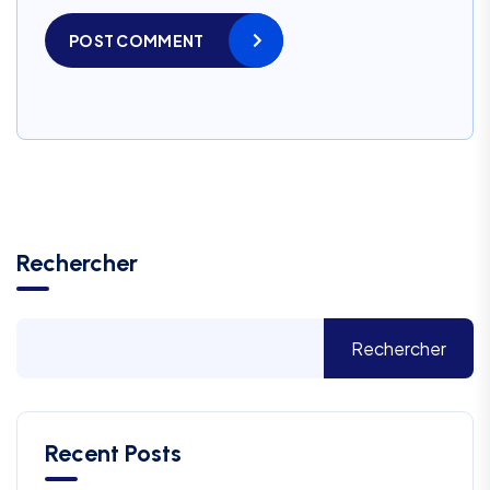
POST COMMENT
Rechercher
Rechercher
Recent Posts