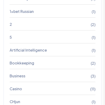
1xbet Russian
(1)
2
(2)
5
(1)
Artificial Intelligence
(1)
Bookkeeping
(2)
Business
(3)
Casino
(11)
CHjun
(1)