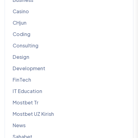
Casino
CHjun
Coding
Consulting
Design
Development
FinTech
IT Education
Mostbet Tr
Mostbet UZ Kirish
News
Sahabet