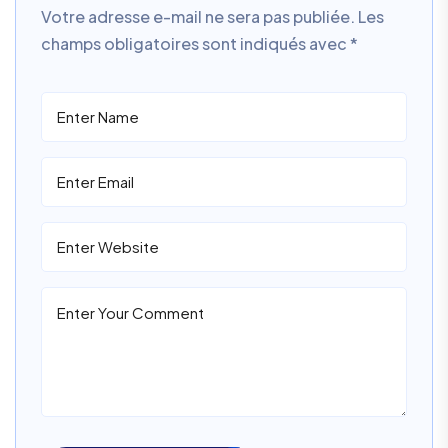
Votre adresse e-mail ne sera pas publiée.
Les
champs obligatoires sont indiqués avec
*