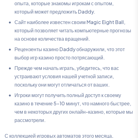
опыта, которые знакомы игрокам с опытом,
который может предложить Daddy.
Сайт наиболее известен своим Magic Eight Ball,
который позволяет читать компьютерные прогнозы
на основе количества вращений.
Рецензенты казино Daddy обнаружили, что этот
выбор игр казино просто потрясающий.
Прежде чем начать играть, убедитесь, что вас
устраивают условия нашей учетной записи,
поскольку они могут отличаться от ваших.
Игроки могут получить полный доступ к своему
казино в течение 5-10 минут, что намного быстрее,
чем в некоторых других онлайн-казино, которые мы
рассмотрели.
С коллекцией игровых автоматов этого месяца,