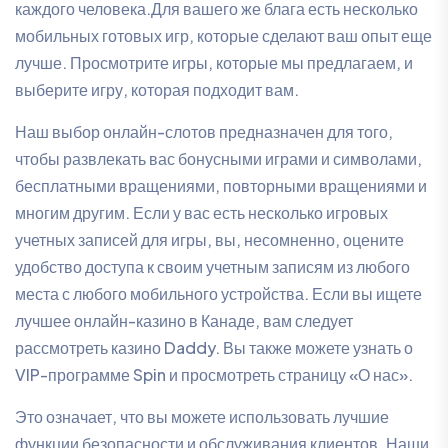
каждого человека.Для вашего же блага есть несколько
мобильных готовых игр, которые сделают ваш опыт еще
лучше. Просмотрите игры, которые мы предлагаем, и
выберите игру, которая подходит вам.
Наш выбор онлайн-слотов предназначен для того,
чтобы развлекать вас бонусными играми и символами,
бесплатными вращениями, повторными вращениями и
многим другим. Если у вас есть несколько игровых
учетных записей для игры, вы, несомненно, оцените
удобство доступа к своим учетным записям из любого
места с любого мобильного устройства. Если вы ищете
лучшее онлайн-казино в Канаде, вам следует
рассмотреть казино Daddy. Вы также можете узнать о
VIP-программе Spin и просмотреть страницу «О нас».
Это означает, что вы можете использовать лучшие
функции безопасности и обслуживания клиентов. Наши