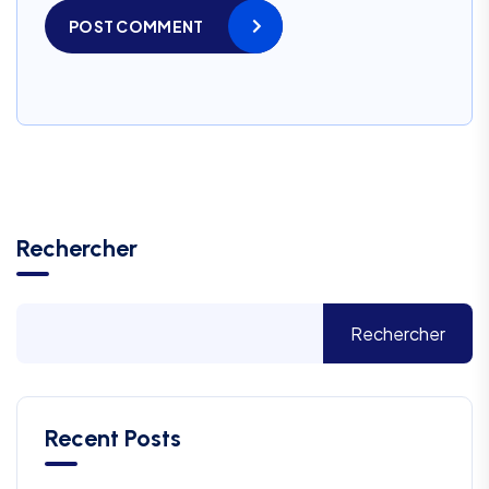
POST COMMENT
Rechercher
Rechercher
Recent Posts