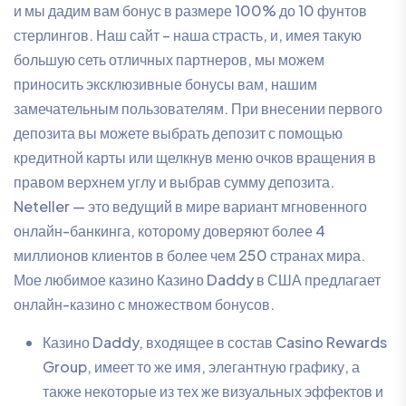
и мы дадим вам бонус в размере 100% до 10 фунтов
стерлингов. Наш сайт – наша страсть, и, имея такую
большую сеть отличных партнеров, мы можем
приносить эксклюзивные бонусы вам, нашим
замечательным пользователям. При внесении первого
депозита вы можете выбрать депозит с помощью
кредитной карты или щелкнув меню очков вращения в
правом верхнем углу и выбрав сумму депозита.
Neteller — это ведущий в мире вариант мгновенного
онлайн-банкинга, которому доверяют более 4
миллионов клиентов в более чем 250 странах мира.
Мое любимое казино Казино Daddy в США предлагает
онлайн-казино с множеством бонусов.
Казино Daddy, входящее в состав Casino Rewards
Group, имеет то же имя, элегантную графику, а
также некоторые из тех же визуальных эффектов и