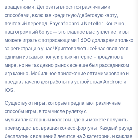
вращениями. Депозиты вносятся различными
способами, включая кредитную/дебетовую карту,
почтовый перевод, Paysafecard и Neteller. Конечно,
наш огромный бонус — это главное выступление, и вы
можете играть с потрясающими 1 600 долларами только
за регистрацию у нас! Криптовалюты сейчас являются
одними из самых популярных интернет-продуктов в
мире, но не так давно рынок все еще был рассадником
игр казино. Мобильное приложение оптимизировано и
предназначено для работы на устройствах Android и
iOS.
Существуют игры, которые предлагают различные
способы игры, в том числе рулетку с
мультипликаторным колесом, где вы можете получить
преимущество, вращая колесо фортуны. Каждый раунд
бесплатных вращений делится на 3 категории, и каждая