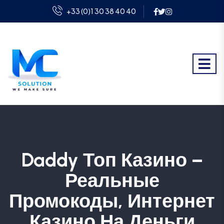
+33 (0)1 30 38 40 40
Daddy Топ Казино –
Реальные
Промокоды, Интернет
Казино На Деньги