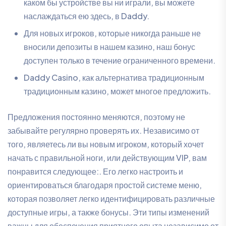
каком бы устройстве вы ни играли, вы можете
наслаждаться ею здесь, в Daddy.
Для новых игроков, которые никогда раньше не
вносили депозиты в нашем казино, наш бонус
доступен только в течение ограниченного времени.
Daddy Casino, как альтернатива традиционным
традиционным казино, может многое предложить.
Предложения постоянно меняются, поэтому не
забывайте регулярно проверять их. Независимо от
того, являетесь ли вы новым игроком, который хочет
начать с правильной ноги, или действующим VIP, вам
понравится следующее:. Его легко настроить и
ориентироваться благодаря простой системе меню,
которая позволяет легко идентифицировать различные
доступные игры, а также бонусы. Эти типы изменений
важны для обеспечения приятного опыта независимо от