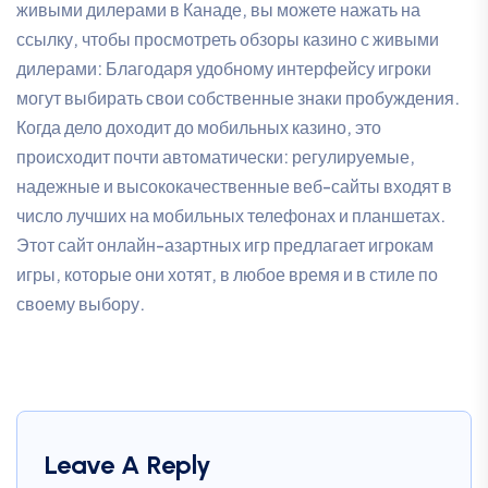
живыми дилерами в Канаде, вы можете нажать на
ссылку, чтобы просмотреть обзоры казино с живыми
дилерами: Благодаря удобному интерфейсу игроки
могут выбирать свои собственные знаки пробуждения.
Когда дело доходит до мобильных казино, это
происходит почти автоматически: регулируемые,
надежные и высококачественные веб-сайты входят в
число лучших на мобильных телефонах и планшетах.
Этот сайт онлайн-азартных игр предлагает игрокам
игры, которые они хотят, в любое время и в стиле по
своему выбору.
Leave A Reply