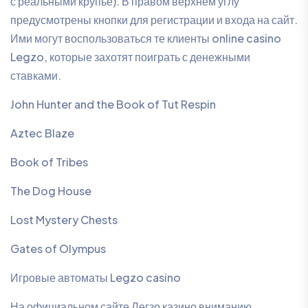
с реальными крупье). В правом верхнем углу
предусмотрены кнопки для регистрации и входа на сайт.
Ими могут воспользоваться те клиенты online casino
Legzo, которые захотят поиграть с денежными
ставками.
John Hunter and the Book of Tut Respin
Aztec Blaze
Book of Tribes
The Dog House
Lost Mystery Chests
Gates of Olympus
Игровые автоматы Legzo casino
На официальном сайте Легзо казино вниманию