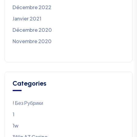
Décembre 2022
Janvier 2021
Décembre 2020
Novembre 2020
Categories
! Без Рубрики
1
1w
1Win AZ Casino