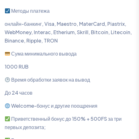
Методы платежа
онлайн-банкинг, Visa, Maestro, MaterCard, Piastrix,
WebMoney, Interac, Etherium, Skrill, Bitcoin, Litecoin,
Binance, Ripple, TRON
Сума минимального вывода
1000 RUB
Время обработки заявок на вывод
До 24 часов
Welcome-бонус и другие поощрения
Приветственный бонус до 150% + 500FS за три
первых депозита;