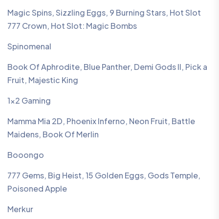
Magic Spins, Sizzling Eggs, 9 Burning Stars, Hot Slot
777 Crown, Hot Slot: Magic Bombs
Spinomenal
Book Of Aphrodite, Blue Panther, Demi Gods II, Pick a
Fruit, Majestic King
1×2 Gaming
Mamma Mia 2D, Phoenix Inferno, Neon Fruit, Battle
Maidens, Book Of Merlin
Booongo
777 Gems, Big Heist, 15 Golden Eggs, Gods Temple,
Poisoned Apple
Merkur