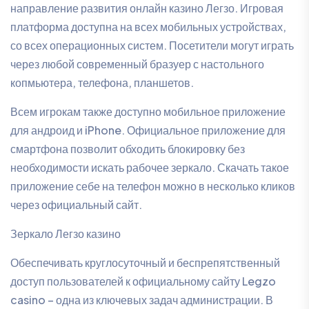
направление развития онлайн казино Легзо. Игровая
платформа доступна на всех мобильных устройствах,
со всех операционных систем. Посетители могут играть
через любой современный бразуер с настольного
копмьютера, телефона, планшетов.
Всем игрокам также доступно мобильное приложение
для андроид и iPhone. Официальное приложение для
смартфона позволит обходить блокировку без
необходимости искать рабочее зеркало. Скачать такое
приложение себе на телефон можно в несколько кликов
через официальный сайт.
Зеркало Легзо казино
Обеспечивать круглосуточный и беспрепятственный
доступ пользователей к официальному сайту Legzo
casino – одна из ключевых задач администрации. В