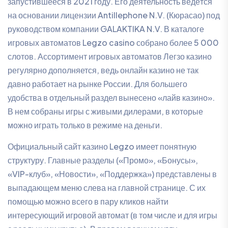
запустившееся в 2021 году. Его деятельность ведётся
на основании лицензии Antillephone N.V. (Кюрасао) под
руководством компании GALAKTIKA N.V. В каталоге
игровых автоматов Legzo casino собрано более 5 000
слотов. Ассортимент игровых автоматов Легзо казино
регулярно дополняется, ведь онлайн казино не так
давно работает на рынке России. Для большего
удобства в отдельный раздел вынесено «лайв казино».
В нем собраны игры с живыми дилерами, в которые
можно играть только в режиме на деньги.
Официальный сайт казино Legzo имеет понятную
структуру. Главные разделы («Промо», «Бонусы»,
«VIP-клуб», «Новости», «Поддержка») представлены в
выпадающем меню слева на главной странице. С их
помощью можно всего в пару кликов найти
интересующий игровой автомат (в том числе и для игры