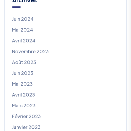
Archives
Juin 2024
Mai 2024
Avril 2024
Novembre 2023
Août 2023
Juin 2023
Mai 2023
Avril 2023
Mars 2023
Février 2023
Janvier 2023