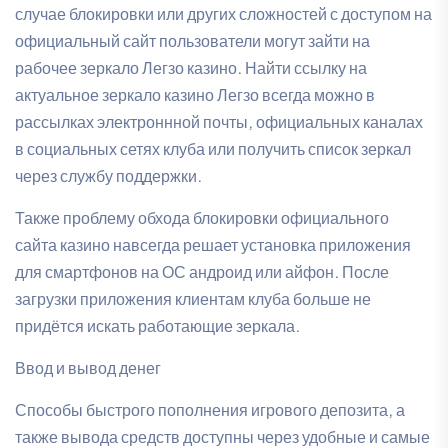
случае блокировки или других сложностей с доступом на
официальный сайт пользователи могут зайти на
рабочее зеркало Легзо казино. Найти ссылку на
актуальное зеркало казино Легзо всегда можно в
рассылках электроннной почты, официальных каналах
в социальных сетях клуба или получить список зеркал
через службу поддержки.
Также проблему обхода блокировки официального
сайта казино навсегда решает установка приложения
для смартфонов на ОС андроид или айфон. После
загрузки приложения клиентам клуба больше не
придётся искать работающие зеркала.
Ввод и вывод денег
Способы быстрого пополнения игрового депозита, а
также вывода средств доступны через удобные и самые