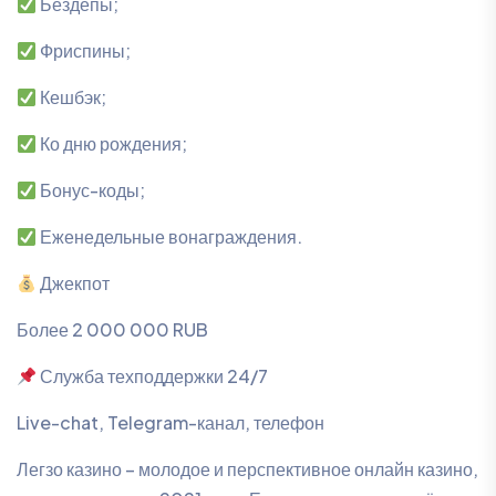
Бездепы;
Фриспины;
Кешбэк;
Ко дню рождения;
Бонус-коды;
Еженедельные вонаграждения.
Джекпот
Более 2 000 000 RUB
Служба техподдержки 24/7
Live-chat, Telegram-канал, телефон
Легзо казино – молодое и перспективное онлайн казино,