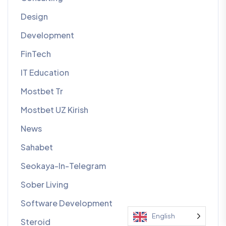
Design
Development
FinTech
IT Education
Mostbet Tr
Mostbet UZ Kirish
News
Sahabet
Seokaya-In-Telegram
Sober Living
Software Development
English
Steroid