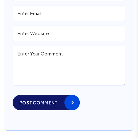
POST COMMENT