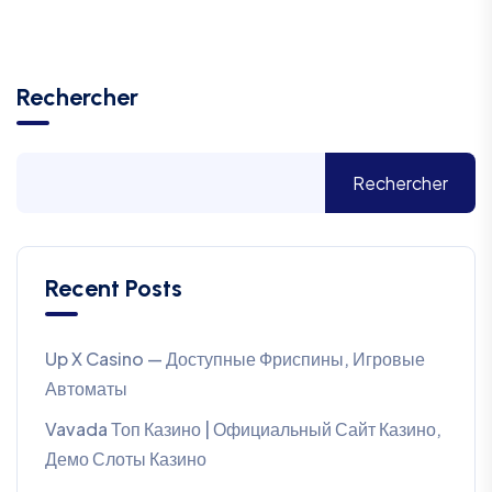
Rechercher
Rechercher
Recent Posts
Up X Casino — Доступные Фриспины, Игровые
Автоматы
Vavada Топ Казино | Официальный Сайт Казино,
Демо Слоты Казино