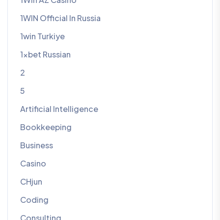
1WIN Official In Russia
1win Turkiye
1xbet Russian
2
5
Artificial Intelligence
Bookkeeping
Business
Casino
CHjun
Coding
Consulting