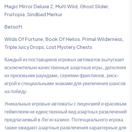
Magic Mirror Deluxe 2, Multi Wild, Ghost Slider,
Fruitopia, Sindbad Merkur
Betsoft
Wilds Of Fortune, Book Of Helios, Primal Wilderness,
Triple Juicy Drops, Lost Mystery Chests
Каждый из поставщиков игровых автоматов выпускает
исключительно качественные азартные игры, дополняя
их призовыми раундами, сериями фриспинов, риск-
игрой и специальными знаками для увеличения шансов
на победу.
Уникальные игровые автоматы с лицензией и красивым
геймплеем не единственный вид азартных развлечений
предлагаемый в Легзо казино. Потенциального игрока
также ожидают азартные развлечения характерные для