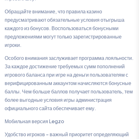
Обращайте внимание, что правила казино
предусматривают обязательные условия отыгрыша
каждого из бонусов. Воспользоваться бонусными
предложениями могут только зарегистрированные
игроки.
Особого внимания заслуживает программа лояльности.
За каждое достижение требуемых сумм пополнений
игрового баланса при игре на деньги пользователям с
верифицированным аккаунтом начисляются бонусные
баллы. Чем больше баллов получает пользователь, тем
более выгодные условия игры администрация
официального сайта обеспечивает ему.
Мобильная версия Legzo
Удобство игроков – важный приоритет определяющий