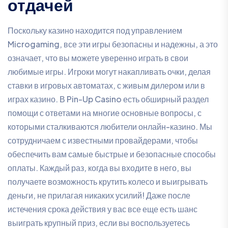
отдачей
Поскольку казино находится под управлением
Microgaming, все эти игры безопасны и надежны, а это
означает, что вы можете уверенно играть в свои
любимые игры. Игроки могут накапливать очки, делая
ставки в игровых автоматах, с живым дилером или в
играх казино. В Pin-Up Casino есть обширный раздел
помощи с ответами на многие основные вопросы, с
которыми сталкиваются любители онлайн-казино. Мы
сотрудничаем с известными провайдерами, чтобы
обеспечить вам самые быстрые и безопасные способы
оплаты. Каждый раз, когда вы входите в него, вы
получаете возможность крутить колесо и выигрывать
деньги, не прилагая никаких усилий! Даже после
истечения срока действия у вас все еще есть шанс
выиграть крупный приз, если вы воспользуетесь