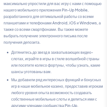
максимально упростили для вас игру с нами с помощью
нашего мобильного приложения Pin-Up Mobile,
разработанного для оптимальной работы со всеми
планшетами и телефонами Android, iOS и Windows, а
также со всеми смартфонами. Вы также можете
выбрать получение электронного письма после
получения депозита.
Дотянитесь до звезд в захватывающих видео-
слотах, играйте в игры в стиле волшебной страны
или посетите колесо фортуны, чтобы узнать, какие
шансы уготованы вам.
Мы добавили ряд интересных функций и бонусных
игр в наше мобильное казино, предоставив игрокам
любого уровня опыта возможность создавать
собственные мобильные слоты и делиться ими с
другими членами сообщества Pin-Up.