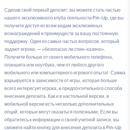
Сделав свой первый депозит, вы можете стать частью
нашего эксклюзивного клуба лояльности Pin-Up, где вы
получите доступ ко всем видам эксклюзивных
вознаграждений и преимуществ за вашу постоянную
поддержку. Один из самых частых вопросов, который
задают игроки, — «безопасно ли спин-казино».
Получите больше от своего мобильного телефона,
планшета или ноутбука, чем от любого другого
мобильного или компьютерного игрового опыта!. Сумма
варьируется в зависимости от игры, которая больше
всего интересует игрока, и предпочтительного способа
внесения депозита. Как и в настольной версии, в
мобильной версии есть несколько дополнительных
опций, которые могут оказаться полезными. Если вы
обратитесь к информации о своей учетной записи, вы
сможете найти кнопку для внесения депозита в Pin-Up