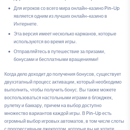
Для игроков со всего мира онлайн-казино Pin-Up
является одним из лучших онлайн-казино в
Интернете.
Эта версия имеет несколько карманов, которые
используются во время игры.
Отправляйтесь в путешествие за призами,
бонусами и бесплатными вращениями!
Когда дело доходит до получения бонусов, существует
двухэтапный процесс активации, который необходимо
выполнить, чтобы получить бонус. Вы также можете
воспользоваться настольными играми в блэкджек,
рулетку и баккару, причем на выбор доступно
множество вариантов каждой игры. В Pin-Up есть
огромный выбор игровых автоматов, в том числе слоты
с прогрессивным джекпотом, которые вы не хотите