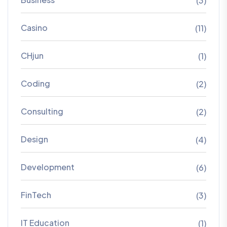
(3)
Casino
(11)
CHjun
(1)
Coding
(2)
Consulting
(2)
Design
(4)
Development
(6)
FinTech
(3)
IT Education
(1)