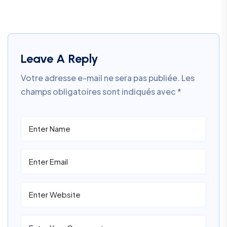
Leave A Reply
Votre adresse e-mail ne sera pas publiée.
Les
champs obligatoires sont indiqués avec
*