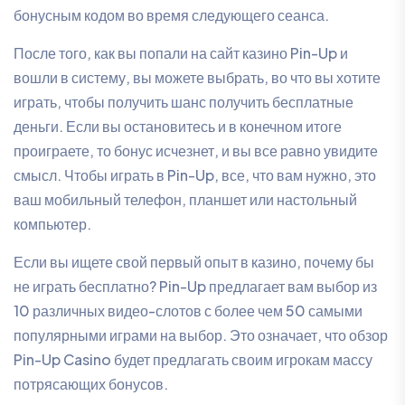
бонусным кодом во время следующего сеанса.
После того, как вы попали на сайт казино Pin-Up и
вошли в систему, вы можете выбрать, во что вы хотите
играть, чтобы получить шанс получить бесплатные
деньги. Если вы остановитесь и в конечном итоге
проиграете, то бонус исчезнет, и вы все равно увидите
смысл. Чтобы играть в Pin-Up, все, что вам нужно, это
ваш мобильный телефон, планшет или настольный
компьютер.
Если вы ищете свой первый опыт в казино, почему бы
не играть бесплатно? Pin-Up предлагает вам выбор из
10 различных видео-слотов с более чем 50 самыми
популярными играми на выбор. Это означает, что обзор
Pin-Up Casino будет предлагать своим игрокам массу
потрясающих бонусов.