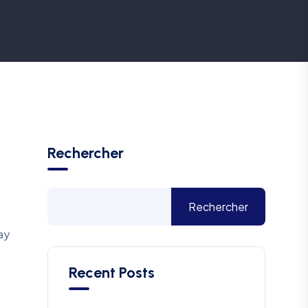
Rechercher
Rechercher
ay
Recent Posts