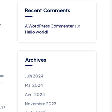
Recent Comments
и
A WordPress Commenter
sur
Hello world!
Archives
наш
Juin 2024
 —
Mai 2024
Avril 2024
Novembre 2023
ода