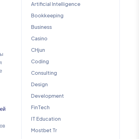
Artificial Intelligence
Bookkeeping
Business
Casino
CHjun
Вы
Coding
я
е
Consulting
Design
Development
FinTech
ей
IT Education
ров
Mostbet Tr