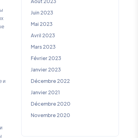
Août 2023
ты
Juin 2023
ых
Mai 2023
ые
Avril 2023
Mars 2023
Février 2023
Janvier 2023
е и
Décembre 2022
Janvier 2021
Décembre 2020
Novembre 2020
и
ы