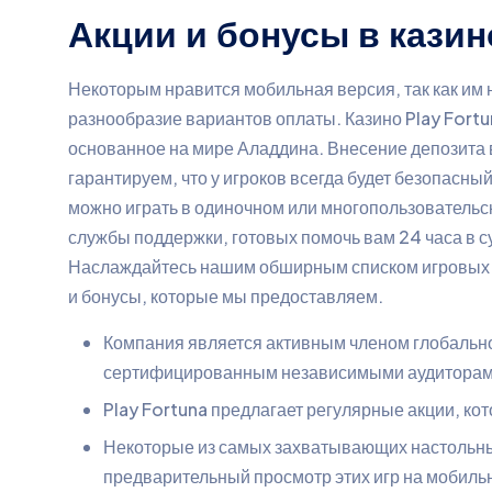
Акции и бонусы в казино
Некоторым нравится мобильная версия, так как им 
разнообразие вариантов оплаты. Казино Play Fortu
основанное на мире Аладдина. Внесение депозита 
гарантируем, что у игроков всегда будет безопасны
можно играть в одиночном или многопользовательск
службы поддержки, готовых помочь вам 24 часа в су
Наслаждайтесь нашим обширным списком игровых а
и бонусы, которые мы предоставляем.
Компания является активным членом глобально
сертифицированным независимыми аудиторами
Play Fortuna предлагает регулярные акции, ко
Некоторые из самых захватывающих настольных 
предварительный просмотр этих игр на мобильн