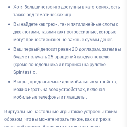
Хотя большинство игр доступны в категориях, есть
также ряд тематических игр.
Вы найдете как трех-, так и пятилинейные слоты с
джекпотами, такими как прогрессивные, которые
могут принести жизненно важные суммы денег.
Ваш первый депозит равен 20 долларам, затем вы
будете получать 25 вращений каждую неделю
(кроме понедельника и вторника) на рулетке
Spintastic.
В игры, предлагаемые для мобильных устройств,
можно играть на всех устройствах, включая
мобильные телефоны и планшеты.
Виртуальные настольные игры также устроены таким
образом, что вы можете играть так же, как в играх в
реальной версии. Взгляните на одну из наших