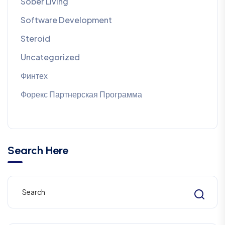
Sober Living
Software Development
Steroid
Uncategorized
Финтех
Форекс Партнерская Программа
Search Here