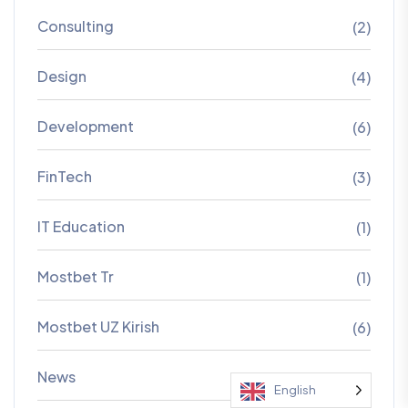
Consulting
(2)
Design
(4)
Development
(6)
FinTech
(3)
IT Education
(1)
Mostbet Tr
(1)
Mostbet UZ Kirish
(6)
News
(230)
English