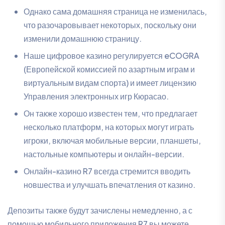
Однако сама домашняя страница не изменилась,
что разочаровывает некоторых, поскольку они
изменили домашнюю страницу.
Наше цифровое казино регулируется eCOGRA
(Европейской комиссией по азартным играм и
виртуальным видам спорта) и имеет лицензию
Управления электронных игр Кюрасао.
Он также хорошо известен тем, что предлагает
несколько платформ, на которых могут играть
игроки, включая мобильные версии, планшеты,
настольные компьютеры и онлайн-версии.
Онлайн-казино R7 всегда стремится вводить
новшества и улучшать впечатления от казино.
Депозиты также будут зачислены немедленно, а с
помощью мобильного приложения R7 вы можете