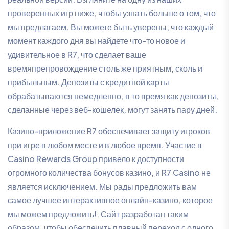
проверенных игр ниже, чтобы узнать больше о том, что
мы предлагаем. Вы можете быть уверены, что каждый
момент каждого дня вы найдете что-то новое и
удивительное в R7, что сделает ваше
времяпрепровождение столь же приятным, сколь и
прибыльным. Депозиты с кредитной карты
обрабатываются немедленно, в то время как депозиты,
сделанные через веб-кошелек, могут занять пару дней.
Казино-приложение R7 обеспечивает защиту игроков
при игре в любом месте и в любое время. Участие в
Casino Rewards Group привело к доступности
огромного количества бонусов казино, и R7 Casino не
является исключением. Мы рады предложить вам
самое лучшее интерактивное онлайн-казино, которое
мы можем предложить!. Сайт разработан таким
образом, чтобы обеспечить плавный переход с одного