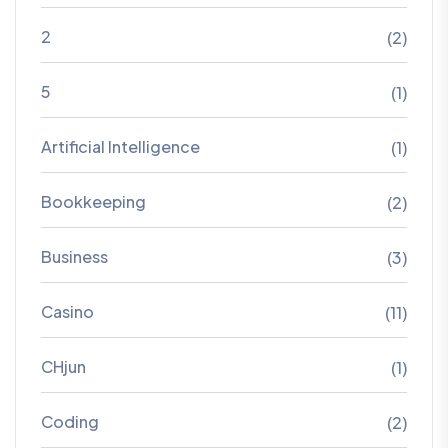
2
(2)
5
(1)
Artificial Intelligence
(1)
Bookkeeping
(2)
Business
(3)
Casino
(11)
CHjun
(1)
Coding
(2)