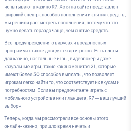
испытывают в казино R7. Хотя на сайте представлен
широкий спектр способов пополнения и снятия средств,
мы решили рассмотреть пополнения, потому что это
нужно делать гораздо чаще, чем снятие средств.
Все предупреждения о вирусах и вредоносных
программах также доводятся до игроков. Есть слоты
для казино, настольные игры, видеопокер и даже
казуальные игры, такие как знаменитая 21, которые
имеют более 30 способов выплаты, что позволяет
игрокам легко найти то, что соответствует их вкусам и
потребностям. Если вы предпочитаете играть с
мобильного устройства или планшета, R7 — ваш лучший
выбор».
Теперь, когда мы рассмотрели все основы этого
онлайн-казино, пришло время начать и