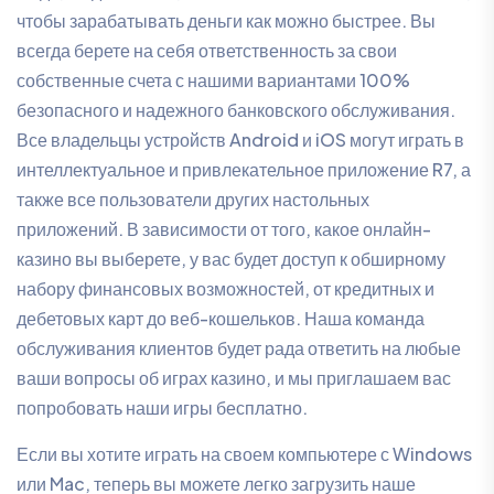
чтобы зарабатывать деньги как можно быстрее. Вы
всегда берете на себя ответственность за свои
собственные счета с нашими вариантами 100%
безопасного и надежного банковского обслуживания.
Все владельцы устройств Android и iOS могут играть в
интеллектуальное и привлекательное приложение R7, а
также все пользователи других настольных
приложений. В зависимости от того, какое онлайн-
казино вы выберете, у вас будет доступ к обширному
набору финансовых возможностей, от кредитных и
дебетовых карт до веб-кошельков. Наша команда
обслуживания клиентов будет рада ответить на любые
ваши вопросы об играх казино, и мы приглашаем вас
попробовать наши игры бесплатно.
Если вы хотите играть на своем компьютере с Windows
или Mac, теперь вы можете легко загрузить наше