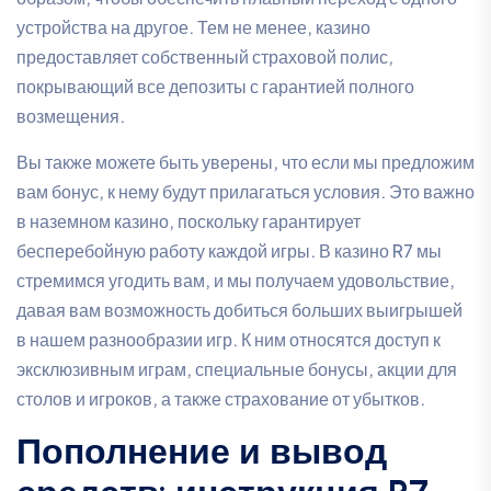
устройства на другое. Тем не менее, казино
предоставляет собственный страховой полис,
покрывающий все депозиты с гарантией полного
возмещения.
Вы также можете быть уверены, что если мы предложим
вам бонус, к нему будут прилагаться условия. Это важно
в наземном казино, поскольку гарантирует
бесперебойную работу каждой игры. В казино R7 мы
стремимся угодить вам, и мы получаем удовольствие,
давая вам возможность добиться больших выигрышей
в нашем разнообразии игр. К ним относятся доступ к
эксклюзивным играм, специальные бонусы, акции для
столов и игроков, а также страхование от убытков.
Пополнение и вывод