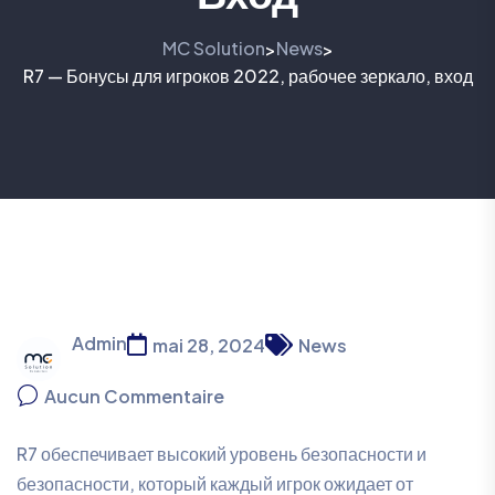
MC Solution
News
>
>
R7 — Бонусы для игроков 2022, рабочее зеркало, вход
Admin
mai 28, 2024
News
Aucun Commentaire
R7 обеспечивает высокий уровень безопасности и
безопасности, который каждый игрок ожидает от