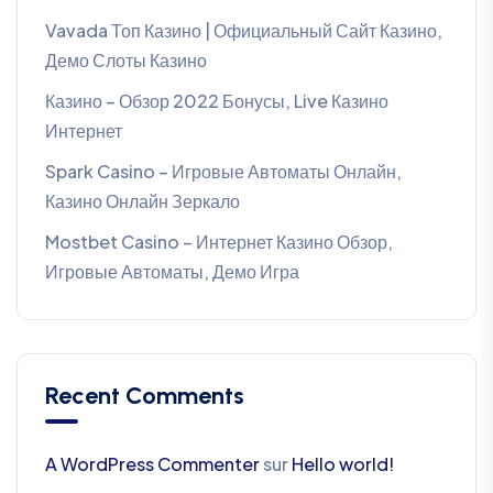
Vavada Топ Казино | Официальный Сайт Казино,
Демо Слоты Казино
Казино – Обзор 2022 Бонусы, Live Казино
Интернет
Spark Casino – Игровые Автоматы Онлайн,
Казино Онлайн Зеркало
Mostbet Casino – Интернет Казино Обзор,
Игровые Автоматы, Демо Игра
Recent Comments
A WordPress Commenter
sur
Hello world!