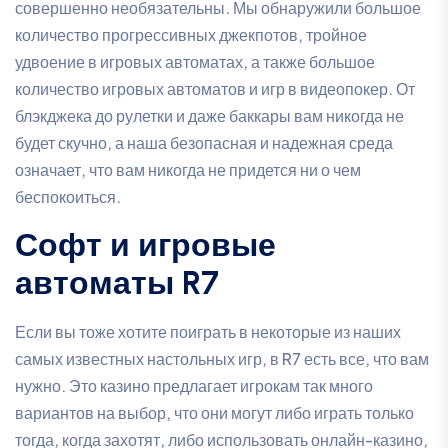
совершенно необязательны. Мы обнаружили большое
количество прогрессивных джекпотов, тройное
удвоение в игровых автоматах, а также большое
количество игровых автоматов и игр в видеопокер. От
блэкджека до рулетки и даже баккары вам никогда не
будет скучно, а наша безопасная и надежная среда
означает, что вам никогда не придется ни о чем
беспокоиться.
Софт и игровые
автоматы R7
Если вы тоже хотите поиграть в некоторые из наших
самых известных настольных игр, в R7 есть все, что вам
нужно. Это казино предлагает игрокам так много
вариантов на выбор, что они могут либо играть только
тогда, когда захотят, либо использовать онлайн-казино,