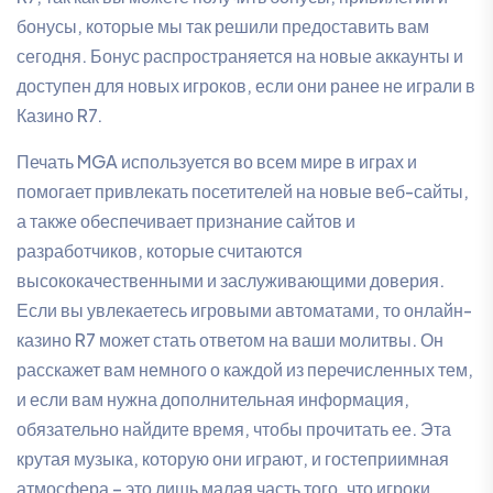
бонусы, которые мы так решили предоставить вам
сегодня. Бонус распространяется на новые аккаунты и
доступен для новых игроков, если они ранее не играли в
Казино R7.
Печать MGA используется во всем мире в играх и
помогает привлекать посетителей на новые веб-сайты,
а также обеспечивает признание сайтов и
разработчиков, которые считаются
высококачественными и заслуживающими доверия.
Если вы увлекаетесь игровыми автоматами, то онлайн-
казино R7 может стать ответом на ваши молитвы. Он
расскажет вам немного о каждой из перечисленных тем,
и если вам нужна дополнительная информация,
обязательно найдите время, чтобы прочитать ее. Эта
крутая музыка, которую они играют, и гостеприимная
атмосфера – это лишь малая часть того, что игроки