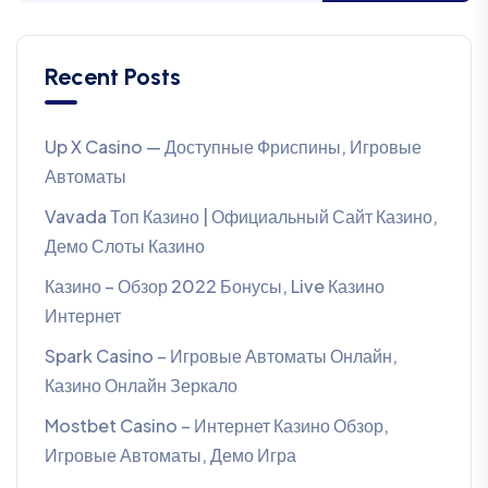
Recent Posts
Up X Casino — Доступные Фриспины, Игровые
Автоматы
Vavada Топ Казино | Официальный Сайт Казино,
Демо Слоты Казино
Казино – Обзор 2022 Бонусы, Live Казино
Интернет
Spark Casino – Игровые Автоматы Онлайн,
Казино Онлайн Зеркало
Mostbet Casino – Интернет Казино Обзор,
Игровые Автоматы, Демо Игра