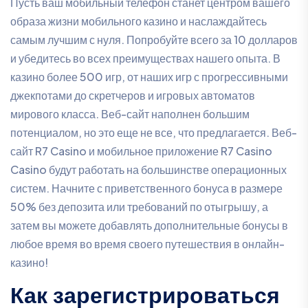
Пусть ваш мобильный телефон станет центром вашего
образа жизни мобильного казино и наслаждайтесь
самым лучшим с нуля. Попробуйте всего за 10 долларов
и убедитесь во всех преимуществах нашего опыта. В
казино более 500 игр, от наших игр с прогрессивными
джекпотами до скретчеров и игровых автоматов
мирового класса. Веб-сайт наполнен большим
потенциалом, но это еще не все, что предлагается. Веб-
сайт R7 Casino и мобильное приложение R7 Casino
Casino будут работать на большинстве операционных
систем. Начните с приветственного бонуса в размере
50% без депозита или требований по отыгрышу, а
затем вы можете добавлять дополнительные бонусы в
любое время во время своего путешествия в онлайн-
казино!
Как зарегистрироваться