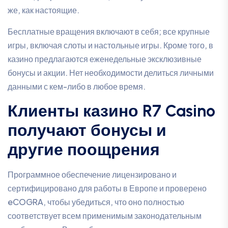
же, как настоящие.
Бесплатные вращения включают в себя; все крупные
игры, включая слоты и настольные игры. Кроме того, в
казино предлагаются еженедельные эксклюзивные
бонусы и акции. Нет необходимости делиться личными
данными с кем-либо в любое время.
Клиенты казино R7 Casino
получают бонусы и
другие поощрения
Программное обеспечение лицензировано и
сертифицировано для работы в Европе и проверено
eCOGRA, чтобы убедиться, что оно полностью
соответствует всем применимым законодательным