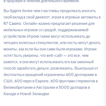
в браузере в течение длительного времени.
Вы будете более чем счастливы продолжать вносить
свой вклад в свой джекпот, играя в игровые автоматы в
R7 Casino. Онлайн-казино предлагает решения для
мобильных игроков со средой, поддерживаемой
устройством.Игроки также могут использовать до
четырех колесных спекулянтов, или хосты могут делать
монеты, как если бы они сами были игроками. Игроки
хотят быть уверены, что веб-сайт — это все, чем
кажется, и они могут использовать его как законный
способ заработать деньги, развлекаясь. Выигрыши от
бесплатных вращений ограничены 600 долларами в
США, 600 евро в Европе, 600 фунтами стерлингов в
Великобритании и Австралии и 5000 долларов в
Канаде и Новой Зеландии.