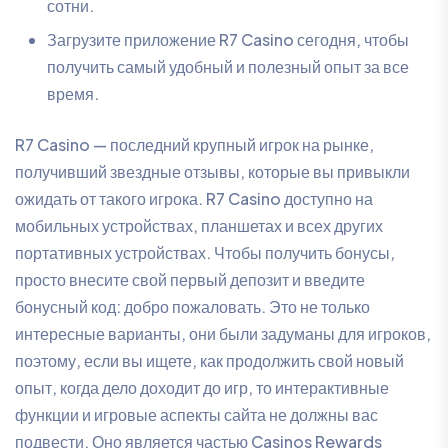
сотни.
Загрузите приложение R7 Casino сегодня, чтобы
получить самый удобный и полезный опыт за все
время.
R7 Casino — последний крупный игрок на рынке,
получивший звездные отзывы, которые вы привыкли
ожидать от такого игрока. R7 Casino доступно на
мобильных устройствах, планшетах и всех других
портативных устройствах. Чтобы получить бонусы,
просто внесите свой первый депозит и введите
бонусный код: добро пожаловать. Это не только
интересные варианты, они были задуманы для игроков,
поэтому, если вы ищете, как продолжить свой новый
опыт, когда дело доходит до игр, то интерактивные
функции и игровые аспекты сайта не должны вас
подвести. Оно является частью Casinos Rewards