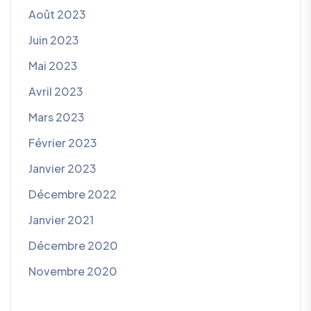
Août 2023
Juin 2023
Mai 2023
Avril 2023
Mars 2023
Février 2023
Janvier 2023
Décembre 2022
Janvier 2021
Décembre 2020
Novembre 2020