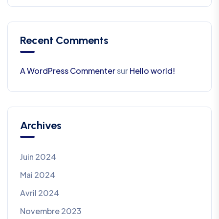
Recent Comments
A WordPress Commenter
sur
Hello world!
Archives
Juin 2024
Mai 2024
Avril 2024
Novembre 2023