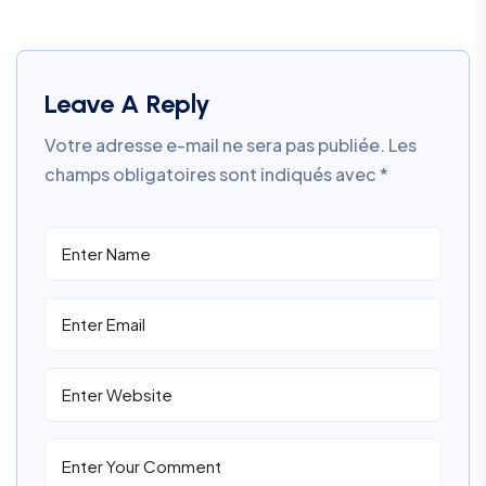
Leave A Reply
Votre adresse e-mail ne sera pas publiée.
Les
champs obligatoires sont indiqués avec
*