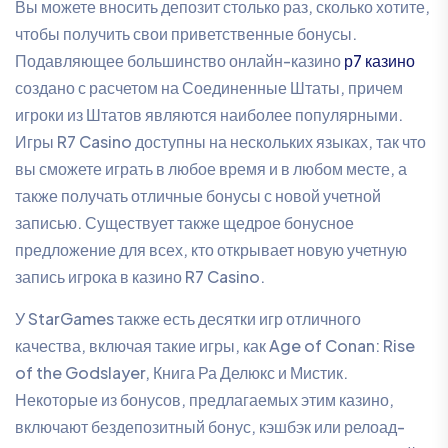
Вы можете вносить депозит столько раз, сколько хотите,
чтобы получить свои приветственные бонусы.
Подавляющее большинство онлайн-казино
р7 казино
создано с расчетом на Соединенные Штаты, причем
игроки из Штатов являются наиболее популярными.
Игры R7 Casino доступны на нескольких языках, так что
вы сможете играть в любое время и в любом месте, а
также получать отличные бонусы с новой учетной
записью. Существует также щедрое бонусное
предложение для всех, кто открывает новую учетную
запись игрока в казино R7 Casino.
У StarGames также есть десятки игр отличного
качества, включая такие игры, как Age of Conan: Rise
of the Godslayer, Книга Ра Делюкс и Мистик.
Некоторые из бонусов, предлагаемых этим казино,
включают бездепозитный бонус, кэшбэк или релоад-