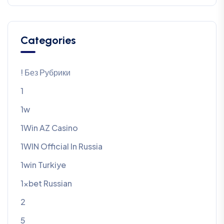
Categories
! Без Рубрики
1
1w
1Win AZ Casino
1WIN Official In Russia
1win Turkiye
1xbet Russian
2
5