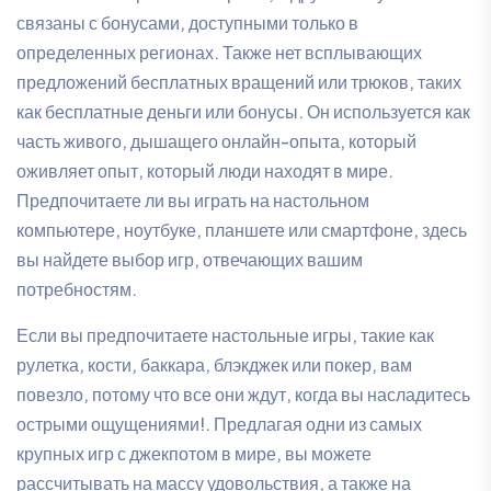
связаны с бонусами, доступными только в
определенных регионах. Также нет всплывающих
предложений бесплатных вращений или трюков, таких
как бесплатные деньги или бонусы. Он используется как
часть живого, дышащего онлайн-опыта, который
оживляет опыт, который люди находят в мире.
Предпочитаете ли вы играть на настольном
компьютере, ноутбуке, планшете или смартфоне, здесь
вы найдете выбор игр, отвечающих вашим
потребностям.
Если вы предпочитаете настольные игры, такие как
рулетка, кости, баккара, блэкджек или покер, вам
повезло, потому что все они ждут, когда вы насладитесь
острыми ощущениями!. Предлагая одни из самых
крупных игр с джекпотом в мире, вы можете
рассчитывать на массу удовольствия, а также на