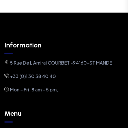
Information
5 Rue De L Amiral COURBET -94160-ST MANDE
+33 (0)1 30 38 40 40
Mon – Fri: 8 am – 5 pm,
Menu