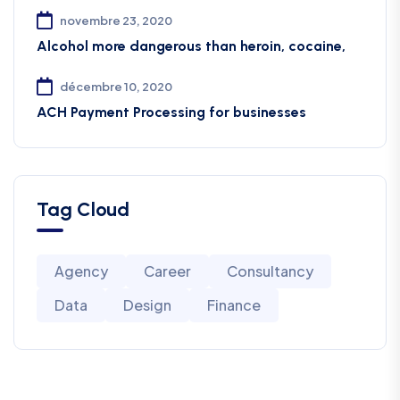
novembre 23, 2020
Alcohol more dangerous than heroin, cocaine,
décembre 10, 2020
ACH Payment Processing for businesses
Tag Cloud
Agency
Career
Consultancy
Data
Design
Finance