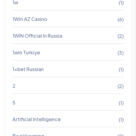
1w
(1)
1Win AZ Casino
(6)
1WIN Official In Russia
(2)
1win Turkiye
(3)
1xbet Russian
(1)
2
(2)
5
(1)
Artificial Intelligence
(1)
Bookkeeping