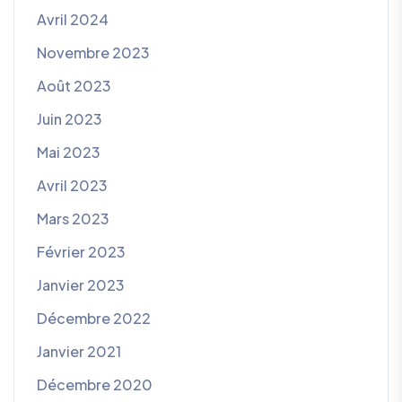
Avril 2024
Novembre 2023
Août 2023
Juin 2023
Mai 2023
Avril 2023
Mars 2023
Février 2023
Janvier 2023
Décembre 2022
Janvier 2021
Décembre 2020