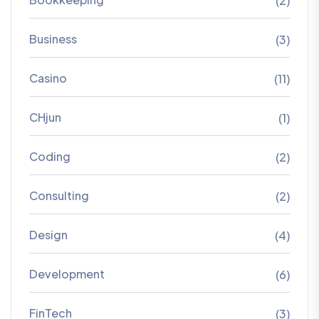
(2)
Business
(3)
Casino
(11)
CHjun
(1)
Coding
(2)
Consulting
(2)
Design
(4)
Development
(6)
FinTech
(3)