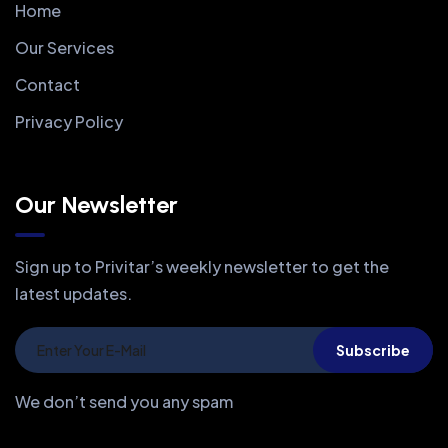
Home
Our Services
Contact
Privacy Policy
Our Newsletter
Sign up to Privitar’s weekly newsletter to get the
latest updates.
Subscribe
We don’t send you any spam