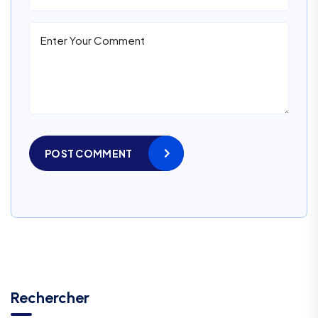
POST COMMENT
Rechercher