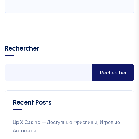
Rechercher
Rechercher
Recent Posts
Up X Casino — Доступные Фриспины, Игровые
Автоматы