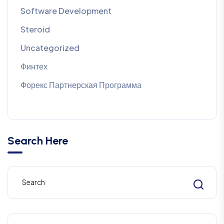
Software Development
Steroid
Uncategorized
Финтех
Форекс Партнерская Программа
Search Here