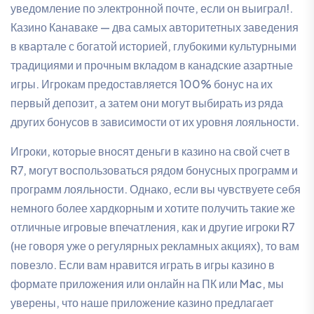
уведомление по электронной почте, если он выиграл!.
Казино Канаваке — два самых авторитетных заведения
в квартале с богатой историей, глубокими культурными
традициями и прочным вкладом в канадские азартные
игры. Игрокам предоставляется 100% бонус на их
первый депозит, а затем они могут выбирать из ряда
других бонусов в зависимости от их уровня лояльности.
Игроки, которые вносят деньги в казино на свой счет в
R7, могут воспользоваться рядом бонусных программ и
программ лояльности. Однако, если вы чувствуете себя
немного более хардкорным и хотите получить такие же
отличные игровые впечатления, как и другие игроки R7
(не говоря уже о регулярных рекламных акциях), то вам
повезло. Если вам нравится играть в игры казино в
формате приложения или онлайн на ПК или Mac, мы
уверены, что наше приложение казино предлагает