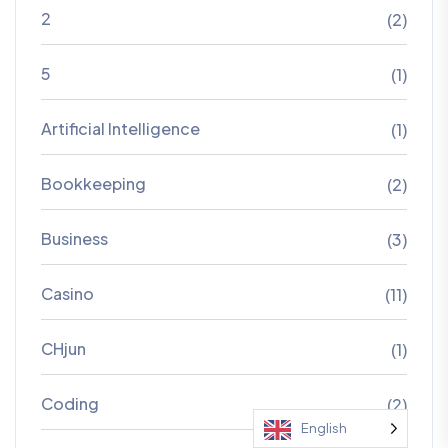
2
(2)
5
(1)
Artificial Intelligence
(1)
Bookkeeping
(2)
Business
(3)
Casino
(11)
CHjun
(1)
Coding
(2)
English