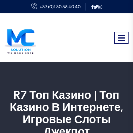
+33 (0)1 30 38 40 40
R7 Топ Казино | Топ
Казино В Интернете,
Игровые Слоты
Джекпот