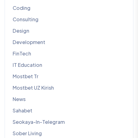
Coding
Consulting
Design
Development
FinTech
IT Education
Mostbet Tr
Mostbet UZ Kirish
News
Sahabet
Seokaya-In-Telegram
Sober Living