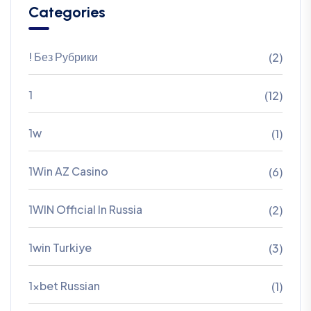
Categories
! Без Рубрики
(2)
1
(12)
1w
(1)
1Win AZ Casino
(6)
1WIN Official In Russia
(2)
1win Turkiye
(3)
1xbet Russian
(1)