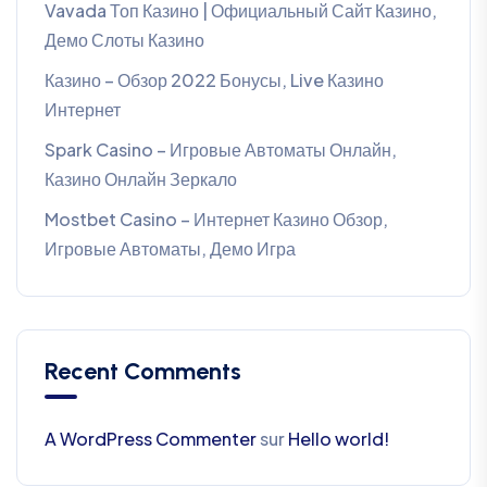
Vavada Топ Казино | Официальный Сайт Казино,
Демо Слоты Казино
Казино – Обзор 2022 Бонусы, Live Казино
Интернет
Spark Casino – Игровые Автоматы Онлайн,
Казино Онлайн Зеркало
Mostbet Casino – Интернет Казино Обзор,
Игровые Автоматы, Демо Игра
Recent Comments
A WordPress Commenter
sur
Hello world!