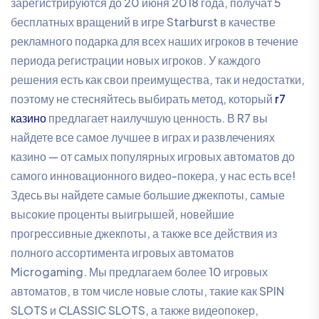
зарегистрируются до 20 июня 2018 года, получат 5
бесплатных вращений в игре Starburst в качестве
рекламного подарка для всех наших игроков в течение
периода регистрации новых игроков. У каждого
решения есть как свои преимущества, так и недостатки,
поэтому не стесняйтесь выбирать метод, который
r7
казино
предлагает наилучшую ценность. В R7 вы
найдете все самое лучшее в играх и развлечениях
казино — от самых популярных игровых автоматов до
самого инновационного видео-покера, у нас есть все!
Здесь вы найдете самые большие джекпоты, самые
высокие проценты выигрышей, новейшие
прогрессивные джекпоты, а также все действия из
полного ассортимента игровых автоматов
Microgaming. Мы предлагаем более 10 игровых
автоматов, в том числе новые слоты, такие как SPIN
SLOTS и CLASSIC SLOTS, а также видеопокер,