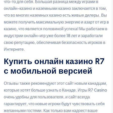
что-то для себя. Большая разница между играми в
онлайн-казино и наземными казино заключается в том,
что во многих наземных казино есть живые дилеры. Вы
можете получить максимальную энергию и азарт от игр в
казино, что является половиной успеха! Мы работаем в
индустрии онлайн-игр уже более 18 лет и заработали
свою репутацию, обеспечивая безопасность игроков в
Интернете.
Купить онлайн казино R7
с мобильной версией
Отзывы также рекомендуют этот сайт новым канадцам,
которые хотят больше узнать о Канаде. Игры R7 Casino
очень удобны для пользователя, и сайт всегда
гарантирует, что новые игроки будут чувствовать себя
желанными гостями. Как только вам надоест ваше