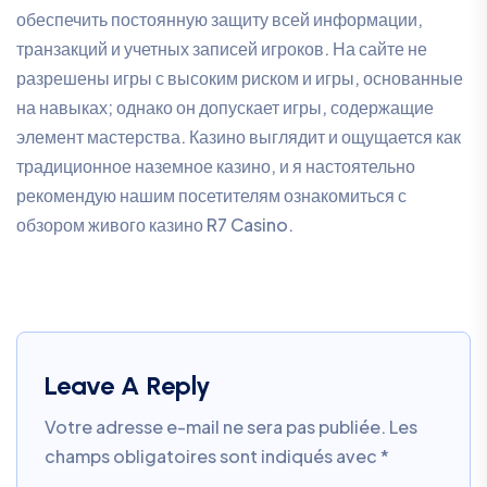
обеспечить постоянную защиту всей информации,
транзакций и учетных записей игроков. На сайте не
разрешены игры с высоким риском и игры, основанные
на навыках; однако он допускает игры, содержащие
элемент мастерства. Казино выглядит и ощущается как
традиционное наземное казино, и я настоятельно
рекомендую нашим посетителям ознакомиться с
обзором живого казино R7 Casino.
Leave A Reply
Votre adresse e-mail ne sera pas publiée.
Les
champs obligatoires sont indiqués avec
*