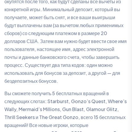
окупятся после того, как будут сделаны все вычеты из
конкретной игры. Минимальный депозит, который вы
получаете, может быть снят, и все ваши выигрыши
будут выплачены вам (за вычетом любых применимых
сборов) со следующим платежом в размере 20
долларов США. Затем вам нужно будет ввести свое имя
пользователя, настоящее имя, адрес электронной
почты и данные банковского счета, чтобы завершить
процесс. Существует два типа кодов: один можно
использовать для бонусов за депозит, а другой — для
бездепозитных бонусов.
Вы сможете получить 5 бесплатных вращений в
следующих слотах: Starburst, Gonzo’s Quest, Where’s
Wally, Mermaid’s Millions, Gun Blast, Glamour Glitz,
Thrill Seekers и The Great Gonzo, всего 15 бесплатных
вращений! Все новые игроки, которые