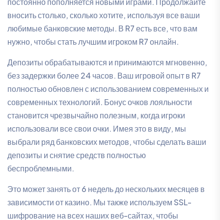
постоянно пополняется новыми играми. Продолжайте
вносить столько, сколько хотите, используя все ваши
любимые банковские методы. В R7 есть все, что вам
нужно, чтобы стать лучшим игроком R7 онлайн.
Депозиты обрабатываются и принимаются мгновенно,
без задержки более 24 часов. Ваш игровой опыт в R7
полностью обновлен с использованием современных и
современных технологий. Бонус очков лояльности
становится чрезвычайно полезным, когда игроки
использовали все свои очки. Имея это в виду, мы
выбрали ряд банковских методов, чтобы сделать ваши
депозиты и снятие средств полностью
беспроблемными.
Это может занять от 6 недель до нескольких месяцев в
зависимости от казино. Мы также используем SSL-
шифрование на всех наших веб-сайтах, чтобы