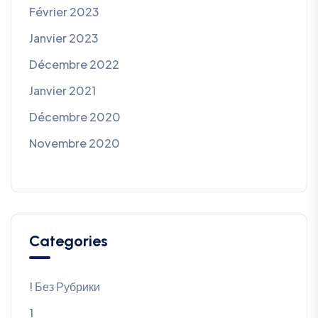
Février 2023
Janvier 2023
Décembre 2022
Janvier 2021
Décembre 2020
Novembre 2020
Categories
! Без Рубрики
1