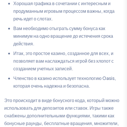
Хорошая графика в сочетании с интересным и
продуманным игровым процессом важны, когда
речь идет о слотах.
Вам необходимо отыграть сумму бонуса как
минимум на одно вращение до истечения срока
действия.
Итак, это простое казино, созданное для всех, и
позволяет вам наслаждаться игрой без хлопот с
созданием учетных записей.
Членство в казино использует технологию Oasis,
которая очень надежна и безопасна.
Это происходит в виде бонусного кода, который можно
использовать для депозитов или ставок. Игры также
снабжены дополнительными функциями, такими как
бонусные раунды, бесплатные вращения, множители,