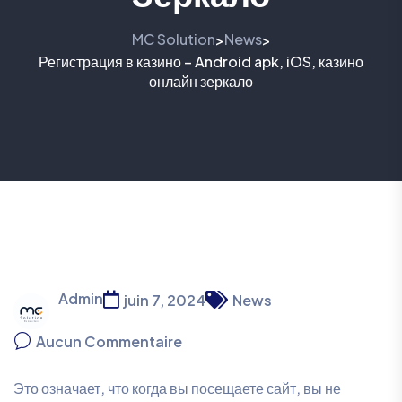
MC Solution
News
>
>
Регистрация в казино – Android apk, iOS, казино
онлайн зеркало
Admin
juin 7, 2024
News
Aucun Commentaire
Это означает, что когда вы посещаете сайт, вы не