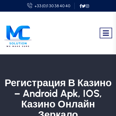
+33 (0)1 30 38 40 40
Регистрация В Казино
– Android Apk, IOS,
Казино Онлайн
Зеркало