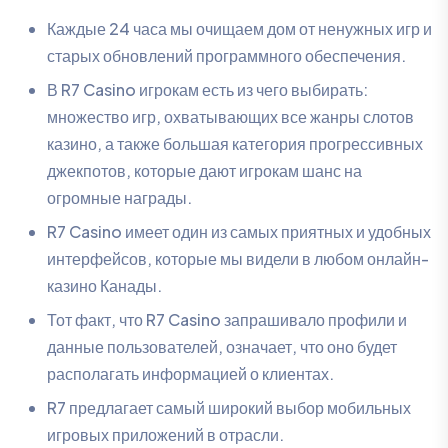
Каждые 24 часа мы очищаем дом от ненужных игр и
старых обновлений программного обеспечения.
В R7 Casino игрокам есть из чего выбирать:
множество игр, охватывающих все жанры слотов
казино, а также большая категория прогрессивных
джекпотов, которые дают игрокам шанс на
огромные награды.
R7 Casino имеет один из самых приятных и удобных
интерфейсов, которые мы видели в любом онлайн-
казино Канады.
Тот факт, что R7 Casino запрашивало профили и
данные пользователей, означает, что оно будет
располагать информацией о клиентах.
R7 предлагает самый широкий выбор мобильных
игровых приложений в отрасли.