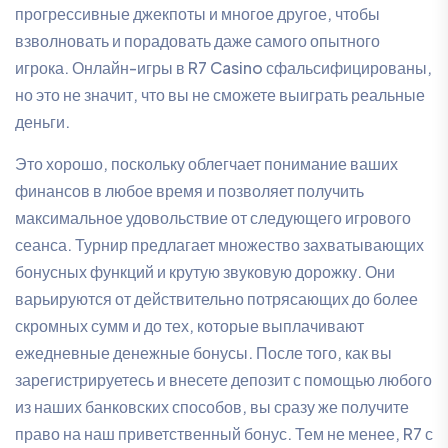
прогрессивные джекпоты и многое другое, чтобы
взволновать и порадовать даже самого опытного
игрока. Онлайн-игры в R7 Casino сфальсифицированы,
но это не значит, что вы не сможете выиграть реальные
деньги.
Это хорошо, поскольку облегчает понимание ваших
финансов в любое время и позволяет получить
максимальное удовольствие от следующего игрового
сеанса. Турнир предлагает множество захватывающих
бонусных функций и крутую звуковую дорожку. Они
варьируются от действительно потрясающих до более
скромных сумм и до тех, которые выплачивают
ежедневные денежные бонусы. После того, как вы
зарегистрируетесь и внесете депозит с помощью любого
из наших банковских способов, вы сразу же получите
право на наш приветственный бонус. Тем не менее, R7 с