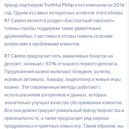
бренд-партнером Truthful Philip и его компании на 2016
год. Одним из самых интересных аспектов этого обзора
R7 Casino является раздел «Бесплатный гороскоп».
Члены службы поддержки также удивительно
дружелюбны, счастливы и готовы помочь со всеми
вопросами и проблемами клиентов.
R7 Casino предлагает пять заманчивых бонусов на
депозит, начиная с 50% от вашего первого депозита.
Предложения казино включают блэкджек, рулетку,
игровые автоматы, баккару, видеопокер и живые игры
казино. Эти современные методы работают с
использованием алгоритмов и данных, которые
значительно улучшат качество обслуживания клиентов.
Все они демонстрируют уникальный бренд творчества и
оригинальности, а также предлагают ряд хорошо
продуманных и приятных новых игр. Таким образом, вы