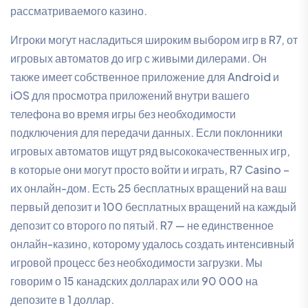
рассматриваемого казино.
Игроки могут насладиться широким выбором игр в R7, от
игровых автоматов до игр с живыми дилерами. Он
также имеет собственное приложение для Android и
iOS для просмотра приложений внутри вашего
телефона во время игры без необходимости
подключения для передачи данных. Если поклонники
игровых автоматов ищут ряд высококачественных игр,
в которые они могут просто войти и играть, R7 Casino –
их онлайн-дом. Есть 25 бесплатных вращений на ваш
первый депозит и 100 бесплатных вращений на каждый
депозит со второго по пятый. R7 — не единственное
онлайн-казино, которому удалось создать интенсивный
игровой процесс без необходимости загрузки. Мы
говорим о 15 канадских долларах или 90 000 на
депозите в 1 доллар.