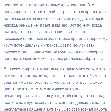
невероятные истории, полные вдохновения. Это
популярная азартная онлайн-игра, которая привлекает
не только игроков всех возрастов, но и людей, которые
никогда раньше не играли в казино. Вот почему, когда
вы входите в свою учетную запись, у них есть
высококачественные игры, которые нравятся широкому
кругу потенциальных игроков. Вот почему они так
высоко стоят в нашем списке лучших онлайн-покеров
Канады и очень похожи на своих реальных собратьев.
Вы можете играть с монетами, которые у них есть, и это
все еще только знаки зодиака; которые также облегчают
вам понимание того, что такое азартные игры. Самое
приятное в этом то, что вам даже не нужно
регистрироваться
казино
у нас, чтобы получить спины,
все, что вам нужно сделать, это внести депозит, и ваши
бесплатные вращения активны. Это совместная работа