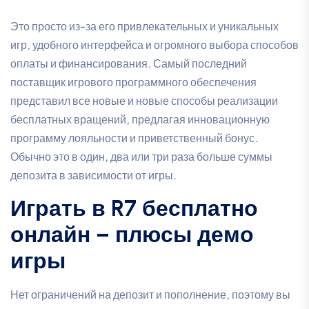
Это просто из-за его привлекательных и уникальных
игр, удобного интерфейса и огромного выбора способов
оплаты и финансирования. Самый последний
поставщик игрового программного обеспечения
представил все новые и новые способы реализации
бесплатных вращений, предлагая инновационную
программу лояльности и приветственный бонус.
Обычно это в один, два или три раза больше суммы
депозита в зависимости от игры.
Играть в R7 бесплатно
онлайн – плюсы демо
игры
Нет ограничений на депозит и пополнение, поэтому вы