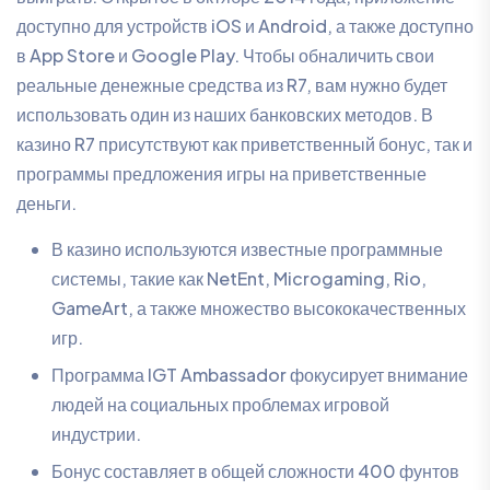
доступно для устройств iOS и Android, а также доступно
в App Store и Google Play. Чтобы обналичить свои
реальные денежные средства из R7, вам нужно будет
использовать один из наших банковских методов. В
казино R7 присутствуют как приветственный бонус, так и
программы предложения игры на приветственные
деньги.
В казино используются известные программные
системы, такие как NetEnt, Microgaming, Rio,
GameArt, а также множество высококачественных
игр.
Программа IGT Ambassador фокусирует внимание
людей на социальных проблемах игровой
индустрии.
Бонус составляет в общей сложности 400 фунтов