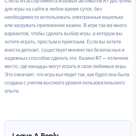
Слоты из ассортимента игровых автоматов R7 доступны
для игры на сайте в любое время суток, без
необходимости использовать электронные кошельки
или загружать приложение казино. В игре так же много
вариантов, чтобы сделать выбор игры, в которую вы
хотите играть, простым и приятным. Если вы хотите
внести депозит, существует множество безопасных и
надежных способов сделать это. Казино R7 — отличное
место, где канадцы могут играть в свои любимые игры.
Это означает, что игра выглядит так, как будто она была
создана с учетом высокого уровня пользовательского
опыта.
Leave A Reply