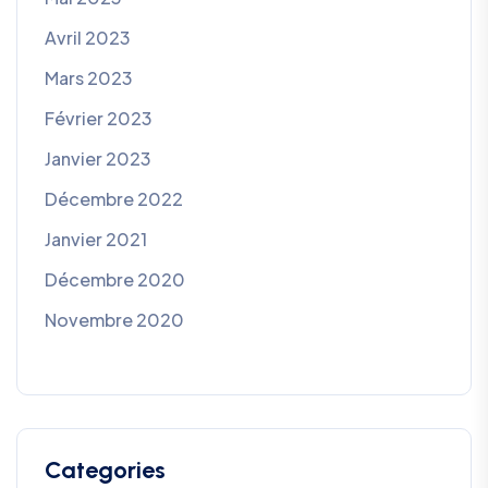
Avril 2023
Mars 2023
Février 2023
Janvier 2023
Décembre 2022
Janvier 2021
Décembre 2020
Novembre 2020
Categories