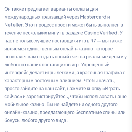
Он также предлагает варианты оплаты для
международных транзакций через Mastercard и
Neteller. Этот процесс прост и может быть выполнен в
течение нескольких минут в разделе CasinoVerified. У
нас не только лучшие поставщики игр в R7 — мы также
являемся единственным онлайн-казино, которое
позволяет вам создать новый счет на реальные деньги у
любого из наших поставщиков игр. Упрощенный
интерфейс делает игры легкими, а красочная графика с
характерным восточным влиянием. Чтобы начать,
просто зайдите на наш сайт, нажмите кнопку «Играть
сейчас» и зарегистрируйтесь, чтобы использовать наше
мобильное казино. Вы не найдете ни одного другого
онлайн-казино, предлагающего бесплатные спины или
бонусы любого другого вида.