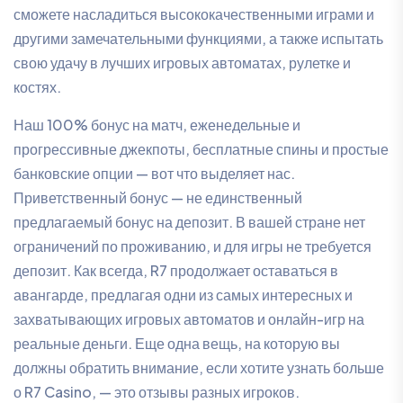
сможете насладиться высококачественными играми и
другими замечательными функциями, а также испытать
свою удачу в лучших игровых автоматах, рулетке и
костях.
Наш 100% бонус на матч, еженедельные и
прогрессивные джекпоты, бесплатные спины и простые
банковские опции — вот что выделяет нас.
Приветственный бонус — не единственный
предлагаемый бонус на депозит. В вашей стране нет
ограничений по проживанию, и для игры не требуется
депозит. Как всегда, R7 продолжает оставаться в
авангарде, предлагая одни из самых интересных и
захватывающих игровых автоматов и онлайн-игр на
реальные деньги. Еще одна вещь, на которую вы
должны обратить внимание, если хотите узнать больше
о R7 Casino, — это отзывы разных игроков.