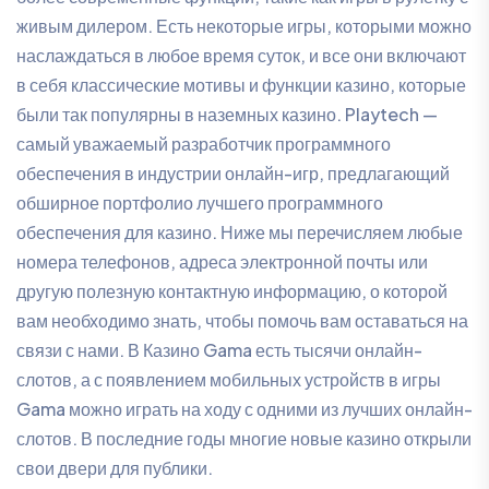
живым дилером. Есть некоторые игры, которыми можно
наслаждаться в любое время суток, и все они включают
в себя классические мотивы и функции казино, которые
были так популярны в наземных казино. Playtech —
самый уважаемый разработчик программного
обеспечения в индустрии онлайн-игр, предлагающий
обширное портфолио лучшего программного
обеспечения для казино. Ниже мы перечисляем любые
номера телефонов, адреса электронной почты или
другую полезную контактную информацию, о которой
вам необходимо знать, чтобы помочь вам оставаться на
связи с нами. В Казино Gama есть тысячи онлайн-
слотов, а с появлением мобильных устройств в игры
Gama можно играть на ходу с одними из лучших онлайн-
слотов. В последние годы многие новые казино открыли
свои двери для публики.