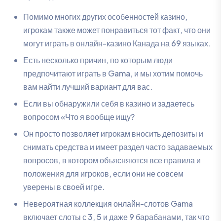
Помимо многих других особенностей казино,
игрокам также может понравиться тот факт, что они
могут играть в онлайн-казино Канада на 69 языках.
Есть несколько причин, по которым люди
предпочитают играть в Gama, и мы хотим помочь
вам найти лучший вариант для вас.
Если вы обнаружили себя в казино и задаетесь
вопросом «Что я вообще ищу?
Он просто позволяет игрокам вносить депозиты и
снимать средства и имеет раздел часто задаваемых
вопросов, в котором объясняются все правила и
положения для игроков, если они не совсем
уверены в своей игре.
Невероятная коллекция онлайн-слотов Gama
включает слоты с 3, 5 и даже 9 барабанами, так что