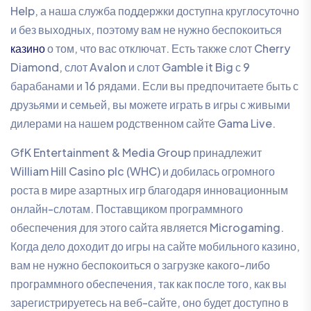
Help, а наша служба поддержки доступна круглосуточно
и без выходных, поэтому вам не нужно беспокоиться
казино
о том, что вас отключат. Есть также слот Cherry
Diamond, слот Avalon и слот Gamble it Big с 9
барабанами и 16 рядами. Если вы предпочитаете быть с
друзьями и семьей, вы можете играть в игры с живыми
дилерами на нашем родственном сайте Gama Live.
GfK Entertainment & Media Group принадлежит
William Hill Casino plc (WHC) и добилась огромного
роста в мире азартных игр благодаря инновационным
онлайн-слотам. Поставщиком программного
обеспечения для этого сайта является Microgaming.
Когда дело доходит до игры на сайте мобильного казино,
вам не нужно беспокоиться о загрузке какого-либо
программного обеспечения, так как после того, как вы
зарегистрируетесь на веб-сайте, оно будет доступно в