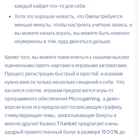
каждый найдет что-то для себя.
Хотя это хорошая новость, что Gama требуется
меньше минуты, чтобы настроить учетную запись, и
вы можете начать играть, вы можете быть немного
неуверенны в том, куда двигаться дальше.
Кроме того, вы можете повеселиться с нашими высоко
оцененными скретч-картами и игровыми автоматами.
Процесс регистрации быстрый и простой, и игрокам
нужно ввести только несколько сведений о себе. Что
касается слотов, игрокам предлагаются игры от
программного обеспечения Microgaming, а демо-
версии всех игр предлагают потрясающую графику,
стимулирующие темы, захватывающие бонусы и
многое другое! Казино Titanbet предлагает очень
щедрый приветственный бонус в размере 1500% до