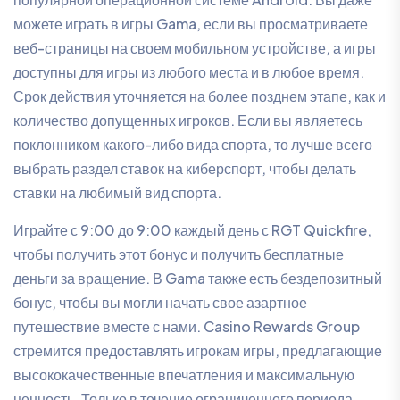
можете играть в игры Gama, если вы просматриваете
веб-страницы на своем мобильном устройстве, а игры
доступны для игры из любого места и в любое время.
Срок действия уточняется на более позднем этапе, как и
количество допущенных игроков. Если вы являетесь
поклонником какого-либо вида спорта, то лучше всего
выбрать раздел ставок на киберспорт, чтобы делать
ставки на любимый вид спорта.
Играйте с 9:00 до 9:00 каждый день с RGT Quickfire,
чтобы получить этот бонус и получить бесплатные
деньги за вращение. В Gama также есть бездепозитный
бонус, чтобы вы могли начать свое азартное
путешествие вместе с нами. Casino Rewards Group
стремится предоставлять игрокам игры, предлагающие
высококачественные впечатления и максимальную
ценность. Только в течение ограниченного периода