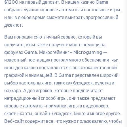
$1200 на первый депозит. В нашем казино Gama
собраны лучшие игровые автоматы и настольные игры,
и вы в любое время сможете выиграть прогрессивный
джекпот.
Вам понравится отличный сервис, который вы
получите, и вы также получите много помощи на
форумах Gama. Микрогейминг – Microgaming —
известный поставщик программного обеспечения, чьи
игры для казино поставляются с высококачественной
графикой и анимацией. В Gama представлен широкий
выбор настольных игр, таких как блэкджек, рулетка и
баккара. А для игроков, которые предпочитают
нетрадиционный способ игры, они также предлагают
игровые автоматы-приманки, игры в видеопокер,
скретч-карты, онлайн-блэкджек, бинго и многое другое.
Веб-сайт содержит все, что нужно пользователю, чтобы