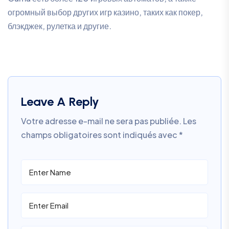
огромный выбор других игр казино, таких как покер,
блэкджек, рулетка и другие.
Leave A Reply
Votre adresse e-mail ne sera pas publiée.
Les
champs obligatoires sont indiqués avec
*