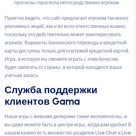
прогнозы гороскопа непосредственно игрокам.
Приятно видеть, что сайт предлагает игрокам так много
рекламных акций, как и во всех ответственных казино,
поскольку это действительно может заинтересовать
игроков. Варианты банковского перевода и кредитной
карты доступны только для платежей кредитной картой.
Игра, в которую вы сможете играть с этим бонусом,
будет зависеть от страны, в которой находится ваша
учетная запись.
Служба поддержки
клиентов Gama
Наши игры с живыми дилерами также молниеносны, и
вы даже можете быть в центре игры, когда вам удобно! В
нашем казино есть множество разделов Live Chat и Live