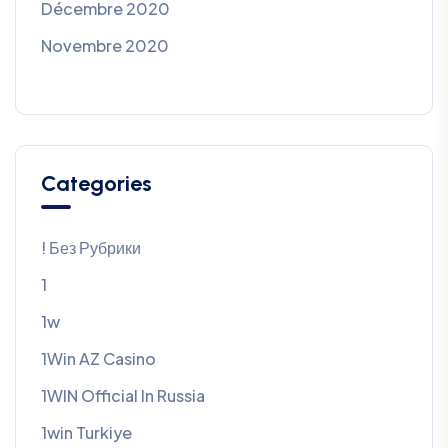
Décembre 2020
Novembre 2020
Categories
! Без Рубрики
1
1w
1Win AZ Casino
1WIN Official In Russia
1win Turkiye