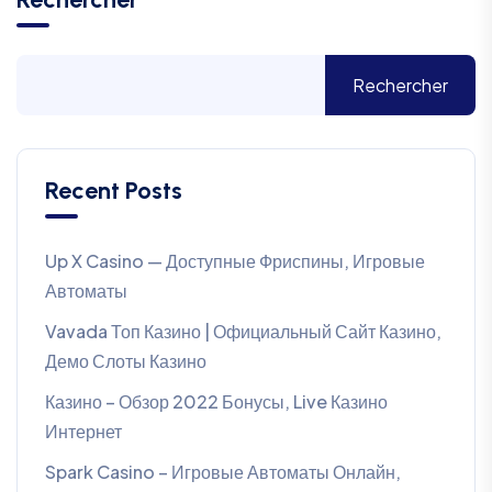
Rechercher
Recent Posts
Up X Casino — Доступные Фриспины, Игровые
Автоматы
Vavada Топ Казино | Официальный Сайт Казино,
Демо Слоты Казино
Казино – Обзор 2022 Бонусы, Live Казино
Интернет
Spark Casino – Игровые Автоматы Онлайн,