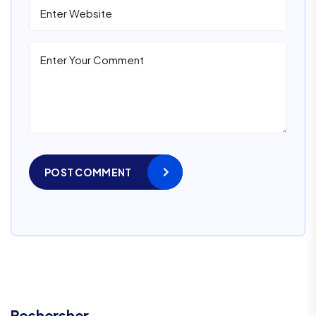
POST COMMENT
Rechercher