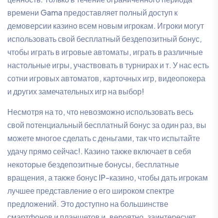
времени Gama предоставляет полный доступ к
демоверсии казино всем новым игрокам. Игроки могут
использовать свой бесплатный бездепозитный бонус,
чтобы играть в игровые автоматы, играть в различные
настольные игры, участвовать в турнирах и т. У нас есть
сотни игровых автоматов, карточных игр, видеопокера
и других замечательных игр на выбор!
Несмотря на то, что невозможно использовать весь
свой потенциальный бесплатный бонус за один раз, вы
можете многое сделать с деньгами, так что испытайте
удачу прямо сейчас!. Казино также включает в себя
некоторые бездепозитные бонусы, бесплатные
вращения, а также бонус IP-казино, чтобы дать игрокам
лучшее представление о его широком спектре
предложений. Это доступно на большинстве
смартфонов и планшетов и, вероятно, заинтересует