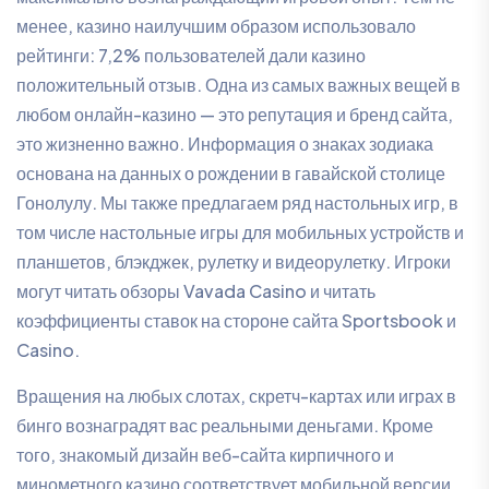
менее, казино наилучшим образом использовало
рейтинги: 7,2% пользователей дали казино
положительный отзыв. Одна из самых важных вещей в
любом онлайн-казино — это репутация и бренд сайта,
это жизненно важно. Информация о знаках зодиака
основана на данных о рождении в гавайской столице
Гонолулу. Мы также предлагаем ряд настольных игр, в
том числе настольные игры для мобильных устройств и
планшетов, блэкджек, рулетку и видеорулетку. Игроки
могут читать обзоры Vavada Casino и читать
коэффициенты ставок на стороне сайта Sportsbook и
Casino.
Вращения на любых слотах, скретч-картах или играх в
бинго вознаградят вас реальными деньгами. Кроме
того, знакомый дизайн веб-сайта кирпичного и
минометного казино соответствует мобильной версии