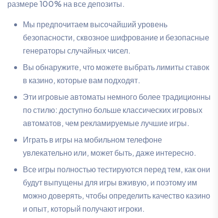
размере 100% на все депозиты.
Мы предпочитаем высочайший уровень
безопасности, сквозное шифрование и безопасные
генераторы случайных чисел.
Вы обнаружите, что можете выбрать лимиты ставок
в казино, которые вам подходят.
Эти игровые автоматы немного более традиционны
по стилю: доступно больше классических игровых
автоматов, чем рекламируемые лучшие игры.
Играть в игры на мобильном телефоне
увлекательно или, может быть, даже интересно.
Все игры полностью тестируются перед тем, как они
будут выпущены для игры вживую, и поэтому им
можно доверять, чтобы определить качество казино
и опыт, который получают игроки.