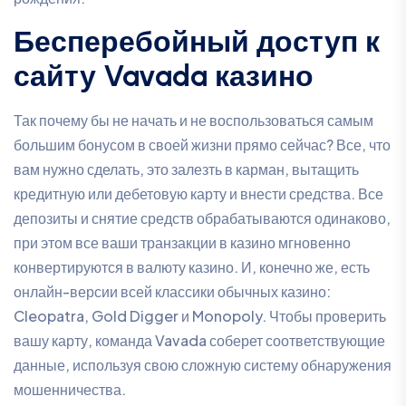
Бесперебойный доступ к
сайту Vavada казино
Так почему бы не начать и не воспользоваться самым
большим бонусом в своей жизни прямо сейчас? Все, что
вам нужно сделать, это залезть в карман, вытащить
кредитную или дебетовую карту и внести средства. Все
депозиты и снятие средств обрабатываются одинаково,
при этом все ваши транзакции в казино мгновенно
конвертируются в валюту казино. И, конечно же, есть
онлайн-версии всей классики обычных казино:
Cleopatra, Gold Digger и Monopoly. Чтобы проверить
вашу карту, команда Vavada соберет соответствующие
данные, используя свою сложную систему обнаружения
мошенничества.