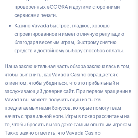
проверенных eCOGRA и другими сторонними
сервисами печати.
Казино Vavada быстрое, гладкое, хорошо
спроектированное и имеет отличную репутацию
благодаря веселым играм, быстрому снятию
средств и достойному выбору способов оплаты.
Наша заключительная часть обзора заключалась в том,
чтобы выяснить, как Vavada Casino обращается с
клиентом, чтобы убедиться, что это прибыльный и
заслуживающий доверия сайт. При первом вращении в
Vavada вы можете получить один из тысяч
предлагаемых нами бонусов, которые помогут вам
начать с правильной ноги. Игры в покер рассчитаны на
то, чтобы бросить вызов даже самым опытным игрокам.
Также важно отметить, что Vavada Casino