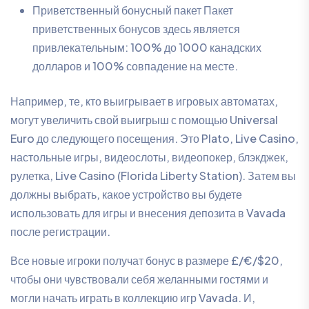
Приветственный бонусный пакет Пакет
приветственных бонусов здесь является
привлекательным: 100% до 1000 канадских
долларов и 100% совпадение на месте.
Например, те, кто выигрывает в игровых автоматах,
могут увеличить свой выигрыш с помощью Universal
Euro до следующего посещения. Это Plato, Live Casino,
настольные игры, видеослоты, видеопокер, блэкджек,
рулетка, Live Casino (Florida Liberty Station). Затем вы
должны выбрать, какое устройство вы будете
использовать для игры и внесения депозита в Vavada
после регистрации.
Все новые игроки получат бонус в размере £/€/$20,
чтобы они чувствовали себя желанными гостями и
могли начать играть в коллекцию игр Vavada. И,