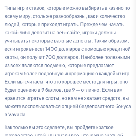
Типы игр и ставок, которые можно выбирать в казино по
всему миру, столь же разнообразны, как и количество
людей, которые приходят играть. Прежде чем начать
какой-либо депозит на веб-сайте, игроки должны
учитывать некоторые важные аспекты. Таким образом,
если игрок внесет 1400 долларов с помощью кредитной
карты, он получит 700 долларов. Наиболее полезными
из всех являются подменю, которые предлагают
игрокам более подробную информацию о каждой из игр.
Если мы считаем, что это хорошее место для игры, оно
будет оценено в 9 баллов, где 9 — отлично. Если вам
нравится играть в слоты, но вам не хватает средств, вы
можете воспользоваться опцией бездепозитного бонуса
в Vavada.
Как только вы это сделаете, вы пройдете краткое
руководство, чтобы вы знали все, что нужно знать об