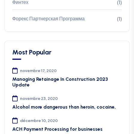
Финтех
(1)
Форекс Партнерская Программа
(1)
Most Popular
novembre 17, 2020
Managing Retainage In Construction 2023
Update
novembre 23, 2020
Alcohol more dangerous than heroin, cocaine,
décembre 10, 2020
ACH Payment Processing for businesses