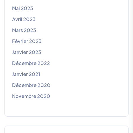
Mai 2023
Avril 2023
Mars 2023
Février 2023
Janvier 2023
Décembre 2022
Janvier 2021
Décembre 2020
Novembre 2020