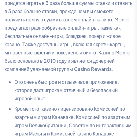
придется играть в 3 раза больше суммы ставки и ставить
в 3 раза больше ставки, прежде чем вы сможете
получить полную сумму в своем онлайн-казино. Monro
предлагает разнообразные онлайн-игры, такие как
бесплатные онлайн-игры, блэкджек, покер и живое
казино. Также доступны игры, включая скретч-карты,
мгновенные скретчи и поке, кено и бинго. Казино Monro
было основано в 2010 году и является дочерней
компанией уважаемой группы Casino Rewards.
Это очень быстрое и отзывчивое приложение,
которое даст игрокам отличный и безопасный
игровой опыт.
Кроме того, казино лицензировано Комиссией по
азартным играм Канаваке, Комиссией по азартным
играм Великобритании, Советом по интерактивным
играм Мальты и Комиссией казино Канаваке.