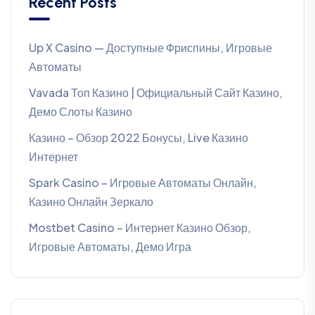
Recent Posts
Up X Casino — Доступные Фриспины, Игровые
Автоматы
Vavada Топ Казино | Официальный Сайт Казино,
Демо Слоты Казино
Казино – Обзор 2022 Бонусы, Live Казино
Интернет
Spark Casino – Игровые Автоматы Онлайн,
Казино Онлайн Зеркало
Mostbet Casino – Интернет Казино Обзор,
Игровые Автоматы, Демо Игра