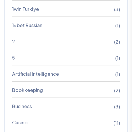
1win Turkiye
(3)
1xbet Russian
(1)
2
(2)
5
(1)
Artificial Intelligence
(1)
Bookkeeping
(2)
Business
(3)
Casino
(11)