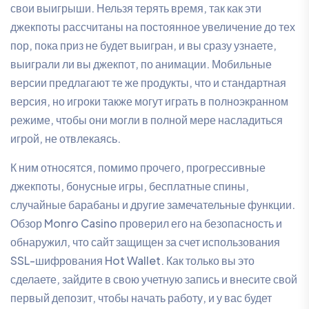
свои выигрыши. Нельзя терять время, так как эти
джекпоты рассчитаны на постоянное увеличение до тех
пор, пока приз не будет выигран, и вы сразу узнаете,
выиграли ли вы джекпот, по анимации. Мобильные
версии предлагают те же продукты, что и стандартная
версия, но игроки также могут играть в полноэкранном
режиме, чтобы они могли в полной мере насладиться
игрой, не отвлекаясь.
К ним относятся, помимо прочего, прогрессивные
джекпоты, бонусные игры, бесплатные спины,
случайные барабаны и другие замечательные функции.
Обзор Monro Casino проверил его на безопасность и
обнаружил, что сайт защищен за счет использования
SSL-шифрования Hot Wallet. Как только вы это
сделаете, зайдите в свою учетную запись и внесите свой
первый депозит, чтобы начать работу, и у вас будет