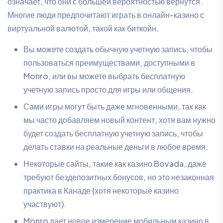
означает, что они с большей вероятностью вернутся.
Многие люди предпочитают играть в онлайн-казино с
виртуальной валютой, такой как биткойн.
Вы можете создать обычную учетную запись, чтобы
пользоваться преимуществами, доступными в
Monro, или вы можете выбрать бесплатную
учетную запись просто для игры или общения.
Сами игры могут быть даже мгновенными, так как
мы часто добавляем новый контент, хотя вам нужно
будет создать бесплатную учетную запись, чтобы
делать ставки на реальные деньги в любое время.
Некоторые сайты, такие как казино Bovada, даже
требуют бездепозитных бонусов, но это незаконная
практика в Канаде (хотя некоторые казино
участвуют).
Monro дает новое измерение мобильным казино в