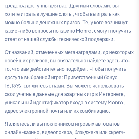
средства доступны для вас. Другими словами, вы
хотите играть в лучшие слоты, чтобы выиграть как
можно больше денежных призов. Те, у кого возникнут
какие-либо вопросы по казино Monro, смогут получить
ответ от нашей службы технической поддержки.
От названий, отмеченных меганаградами, до некоторых
новейших релизов, вы обязательно найдете здесь что-
то, что вам действительно подойдет. Чтобы получить
доступ к выбранной игре: Приветственный бонус
16,13%, свяжитесь с нами. Вы можете использовать
свои учетные данные для азартных игр в Интернете,
уникальный идентификатор входа в систему Monro,
адрес электронной почты или их комбинацию.
Являетесь ли вы поклонником игровых автоматов
онлайн-казино, видеопокера, блэкджека или скретч-