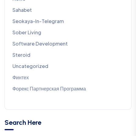
Sahabet
Seokaya-In-Telegram
Sober Living
Software Development
Steroid
Uncategorized
Финтех
Форекс Партнерская Программа
Search Here