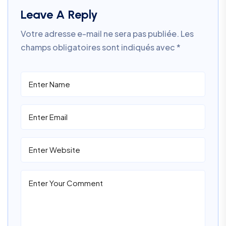
Leave A Reply
Votre adresse e-mail ne sera pas publiée.
Les
champs obligatoires sont indiqués avec
*