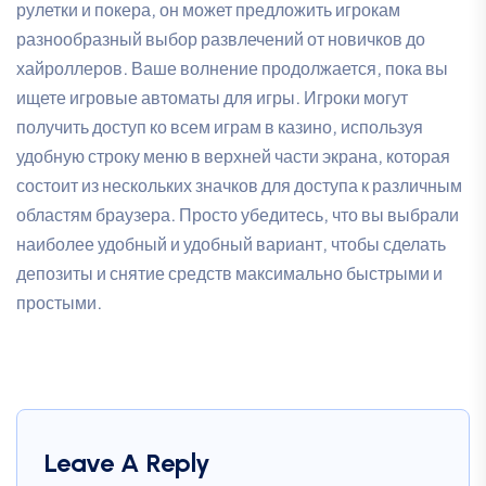
рулетки и покера, он может предложить игрокам
разнообразный выбор развлечений от новичков до
хайроллеров. Ваше волнение продолжается, пока вы
ищете игровые автоматы для игры. Игроки могут
получить доступ ко всем играм в казино, используя
удобную строку меню в верхней части экрана, которая
состоит из нескольких значков для доступа к различным
областям браузера. Просто убедитесь, что вы выбрали
наиболее удобный и удобный вариант, чтобы сделать
депозиты и снятие средств максимально быстрыми и
простыми.
Leave A Reply