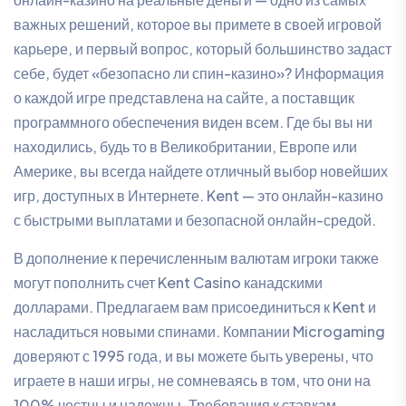
важных решений, которое вы примете в своей игровой
карьере, и первый вопрос, который большинство задаст
себе, будет «безопасно ли спин-казино»? Информация
о каждой игре представлена ​​на сайте, а поставщик
программного обеспечения виден всем. Где бы вы ни
находились, будь то в Великобритании, Европе или
Америке, вы всегда найдете отличный выбор новейших
игр, доступных в Интернете. Kent — это онлайн-казино
с быстрыми выплатами и безопасной онлайн-средой.
В дополнение к перечисленным валютам игроки также
могут пополнить счет Kent Casino канадскими
долларами. Предлагаем вам присоединиться к Kent и
насладиться новыми спинами. Компании Microgaming
доверяют с 1995 года, и вы можете быть уверены, что
играете в наши игры, не сомневаясь в том, что они на
100% честны и надежны. Требования к ставкам