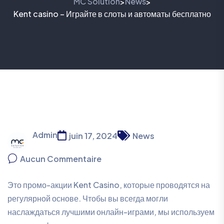
MC Solution
News
>
>
Kent casino – Играйте в слоты и автоматы бесплатно
Admin
juin 17, 2024
News
Aucun Commentaire
Это промо-акции Kent Casino, которые проводятся на
регулярной основе. Чтобы вы всегда могли
наслаждаться лучшими онлайн-играми, мы используем