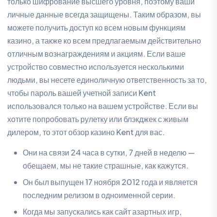
только шифрование высшего уровня, поэтому ваши
личные данные всегда защищены. Таким образом, вы
можете получить доступ ко всем новым функциям
казино, а также ко всем предлагаемым действительно
отличным вознаграждениям и акциям. Если ваше
устройство совместно используется несколькими
людьми, вы несете единоличную ответственность за то,
чтобы пароль вашей учетной записи Kent
использовался только на вашем устройстве. Если вы
хотите попробовать рулетку или блэкджек с живым
дилером, то этот обзор казино Kent для вас.
Они на связи 24 часа в сутки, 7 дней в неделю —
обещаем, мы не такие страшные, как кажутся.
Он был выпущен 17 ноября 2012 года и является
последним релизом в одноименной серии.
Когда мы запускались как сайт азартных игр,