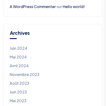
A WordPress Commenter
sur
Hello world!
Archives
Juin 2024
Mai 2024
Avril 2024
Novembre 2023
Août 2023
Juin 2023
Mai 2023