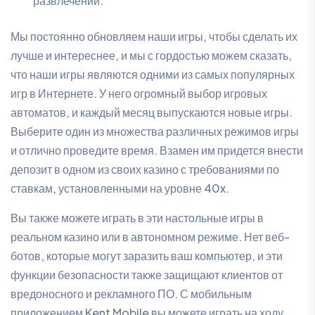
развлечений.
Мы постоянно обновляем наши игры, чтобы сделать их
лучше и интереснее, и мы с гордостью можем сказать,
что наши игры являются одними из самых популярных
игр в Интернете. У него огромный выбор игровых
автоматов, и каждый месяц выпускаются новые игры.
Выберите один из множества различных режимов игры
и отлично проведите время. Взамен им придется внести
депозит в одном из своих казино с требованиями по
ставкам, установленными на уровне 40x.
Вы также можете играть в эти настольные игры в
реальном казино или в автономном режиме. Нет веб-
ботов, которые могут заразить ваш компьютер, и эти
функции безопасности также защищают клиентов от
вредоносного и рекламного ПО. С мобильным
приложением Kent Mobile вы можете играть на ходу,