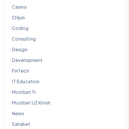
Casino
CHjun
Coding
Consulting
Design
Development
FinTech
IT Education
Mostbet Tr
Mostbet UZ Kirish
News
Sahabet