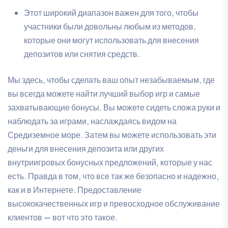
Этот широкий диапазон важен для того, чтобы
участники были довольны любым из методов,
которые они могут использовать для внесения
депозитов или снятия средств.
Мы здесь, чтобы сделать ваш опыт незабываемым, где
вы всегда можете найти лучший выбор игр и самые
захватывающие бонусы. Вы можете сидеть сложа руки и
наблюдать за играми, наслаждаясь видом на
Средиземное море. Затем вы можете использовать эти
деньги для внесения депозита или других
внутриигровых бонусных предложений, которые у нас
есть. Правда в том, что все так же безопасно и надежно,
как и в Интернете. Предоставление
высококачественных игр и превосходное обслуживание
клиентов — вот что это такое.