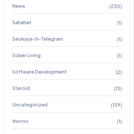
News
(230)
Sahabet
(1)
Seokaya-In-Telegram
(1)
Sober Living
(1)
Software Development
(2)
Steroid
(13)
Uncategorized
(139)
Финтех
(1)